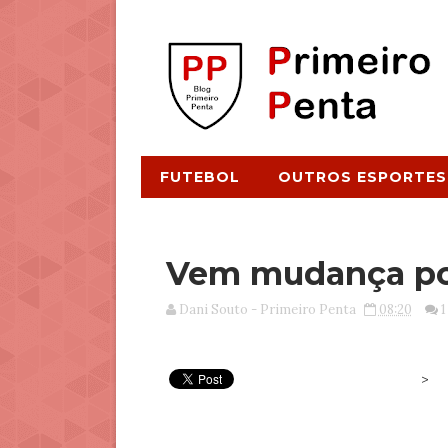
FUTEBOL
OUTROS ESPORTES
Vem mudança por
Dani Souto - Primeiro Penta
08:20
1
>