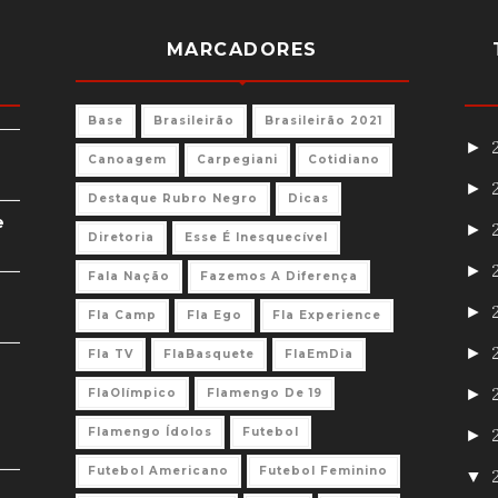
MARCADORES
Base
Brasileirão
Brasileirão 2021
►
Canoagem
Carpegiani
Cotidiano
►
Destaque Rubro Negro
Dicas
e
►
Diretoria
Esse É Inesquecível
►
Fala Nação
Fazemos A Diferença
►
Fla Camp
Fla Ego
Fla Experience
►
Fla TV
FlaBasquete
FlaEmDia
►
FlaOlímpico
Flamengo De 19
Flamengo Ídolos
Futebol
►
Futebol Americano
Futebol Feminino
▼