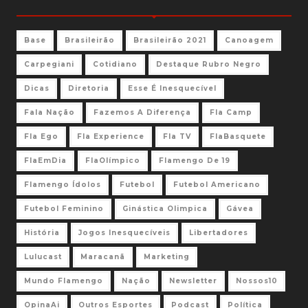
Base
Brasileirão
Brasileirão 2021
Canoagem
Carpegiani
Cotidiano
Destaque Rubro Negro
Dicas
Diretoria
Esse É Inesquecível
Fala Nação
Fazemos A Diferença
Fla Camp
Fla Ego
Fla Experience
Fla TV
FlaBasquete
FlaEmDia
FlaOlímpico
Flamengo De 19
Flamengo Ídolos
Futebol
Futebol Americano
Futebol Feminino
Ginástica Olimpica
Gávea
História
Jogos Inesquecíveis
Libertadores
Lulucast
Maracanã
Marketing
Mundo Flamengo
Nação
Newsletter
Nossos10
OpinaAi
Outros Esportes
Podcast
Política