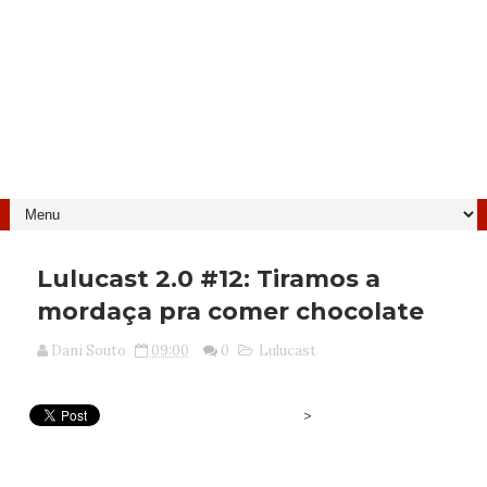
Lulucast 2.0 #12: Tiramos a
mordaça pra comer chocolate
Dani Souto
09:00
0
Lulucast
>