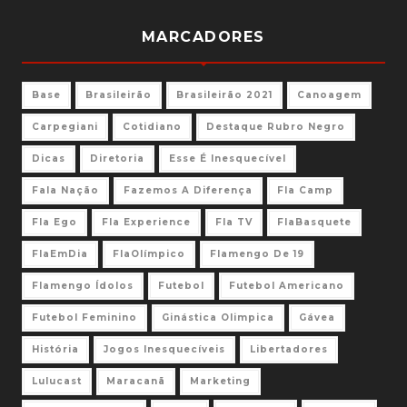
MARCADORES
Base
Brasileirão
Brasileirão 2021
Canoagem
Carpegiani
Cotidiano
Destaque Rubro Negro
Dicas
Diretoria
Esse É Inesquecível
Fala Nação
Fazemos A Diferença
Fla Camp
Fla Ego
Fla Experience
Fla TV
FlaBasquete
FlaEmDia
FlaOlímpico
Flamengo De 19
Flamengo Ídolos
Futebol
Futebol Americano
Futebol Feminino
Ginástica Olimpica
Gávea
História
Jogos Inesquecíveis
Libertadores
Lulucast
Maracanã
Marketing