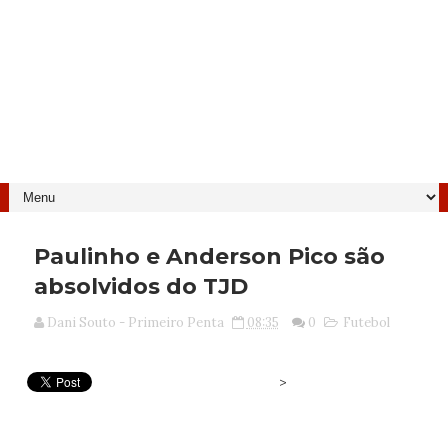
Paulinho e Anderson Pico são
absolvidos do TJD
Dani Souto - Primeiro Penta
08:35
0
Futebol
>