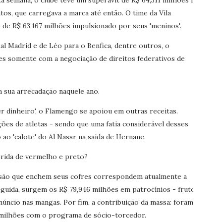
a semana, o clube teve um superávit de R$ 64,311 milhões na
tos, que carregava a marca até então. O time da Vila
de R$ 63,167 milhões impulsionado por seus 'meninos'.
l Madrid e de Léo para o Benfica, dentre outros, o
ões somente com a negociação de direitos federativos de
a sua arrecadação naquele ano.
er dinheiro', o Flamengo se apoiou em outras receitas.
ões de atletas - sendo que uma fatia considerável desses
ao 'calote' do Al Nassr na saída de Hernane.
rida de vermelho e preto?
issão que enchem seus cofres correspondem atualmente a
eguida, surgem os R$ 79,946 milhões em patrocínios - fruto
úncio nas mangas. Por fim, a contribuição da massa: foram
 milhões com o programa de sócio-torcedor.