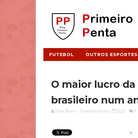
FUTEBOL
OUTROS ESPORTES
O maior lucro da 
brasileiro num 
Dani Souto - Primeiro Penta
11:23
0
>