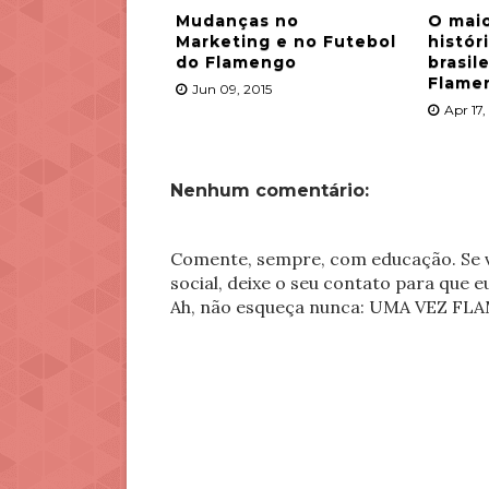
Mudanças no
O maio
Marketing e no Futebol
histór
do Flamengo
brasil
Flame
Jun 09, 2015
Apr 17,
Nenhum comentário:
Comente, sempre, com educação. Se v
social, deixe o seu contato para que 
Ah, não esqueça nunca: UMA VEZ 