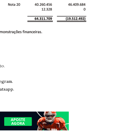
to.
egram.
atsapp.