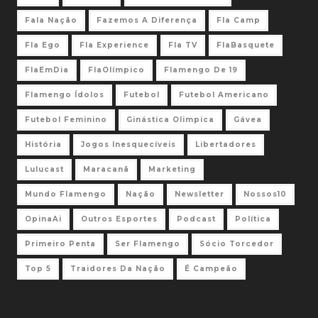
Fala Nação
Fazemos A Diferença
Fla Camp
Fla Ego
Fla Experience
Fla TV
FlaBasquete
FlaEmDia
FlaOlímpico
Flamengo De 19
Flamengo Ídolos
Futebol
Futebol Americano
Futebol Feminino
Ginástica Olimpica
Gávea
História
Jogos Inesquecíveis
Libertadores
Lulucast
Maracanã
Marketing
Mundo Flamengo
Nação
Newsletter
Nossos10
OpinaAi
Outros Esportes
Podcast
Política
Primeiro Penta
Ser Flamengo
Sócio Torcedor
Top 5
Traidores Da Nação
É Campeão