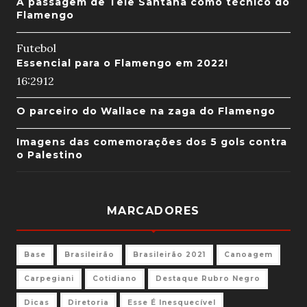
A passagem de Tele Santana como técnico do
Flamengo
Futebol
Essencial para o Flamengo em 2022!
16:29
12
O parceiro do Wallace na zaga do Flamengo
Imagens das comemorações dos 5 gols contra
o Palestino
MARCADORES
Base
Brasileirão
Brasileirão 2021
Canoagem
Carpegiani
Cotidiano
Destaque Rubro Negro
Dicas
Diretoria
Esse É Inesquecível