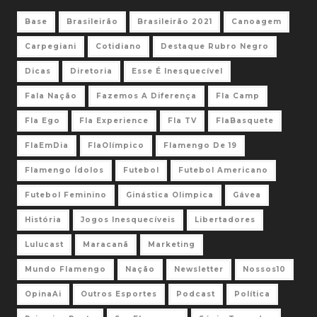
Base
Brasileirão
Brasileirão 2021
Canoagem
Carpegiani
Cotidiano
Destaque Rubro Negro
Dicas
Diretoria
Esse É Inesquecível
Fala Nação
Fazemos A Diferença
Fla Camp
Fla Ego
Fla Experience
Fla TV
FlaBasquete
FlaEmDia
FlaOlímpico
Flamengo De 19
Flamengo Ídolos
Futebol
Futebol Americano
Futebol Feminino
Ginástica Olimpica
Gávea
História
Jogos Inesquecíveis
Libertadores
Lulucast
Maracanã
Marketing
Mundo Flamengo
Nação
Newsletter
Nossos10
OpinaAi
Outros Esportes
Podcast
Política