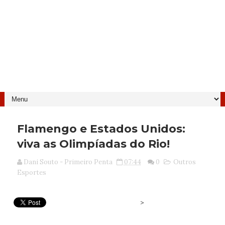
Flamengo e Estados Unidos:
viva as Olimpíadas do Rio!
Dani Souto - Primeiro Penta
07:44
0
Outros
Esportes
>