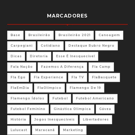
MARCADORES
Base
Brasileirão
Brasileirão 2021
Canoagem
Carpegiani
Cotidiano
Destaque Rubro Negro
Dicas
Diretoria
Esse É Inesquecível
Fala Nação
Fazemos A Diferença
Fla Camp
Fla Ego
Fla Experience
Fla TV
FlaBasquete
FlaEmDia
FlaOlímpico
Flamengo De 19
Flamengo Ídolos
Futebol
Futebol Americano
Futebol Feminino
Ginástica Olimpica
Gávea
História
Jogos Inesquecíveis
Libertadores
Lulucast
Maracanã
Marketing