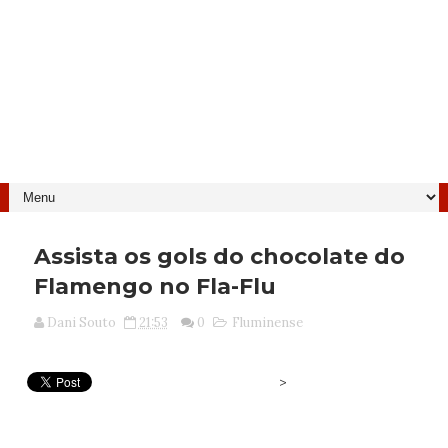
Assista os gols do chocolate do
Flamengo no Fla-Flu
Dani Souto
21:53
0
Fluminense
>