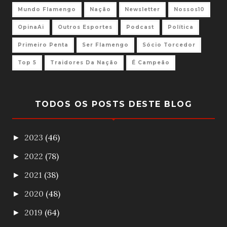
Mundo Flamengo
Nação
Newsletter
Nossos10
OpinaAi
Outros Esportes
Podcast
Política
Primeiro Penta
Ser Flamengo
Sócio Torcedor
Top 5
Traidores Da Nação
É Campeão
TODOS OS POSTS DESTE BLOG
2023
(46)
►
2022
(78)
►
2021
(38)
►
2020
(48)
►
2019
(64)
►