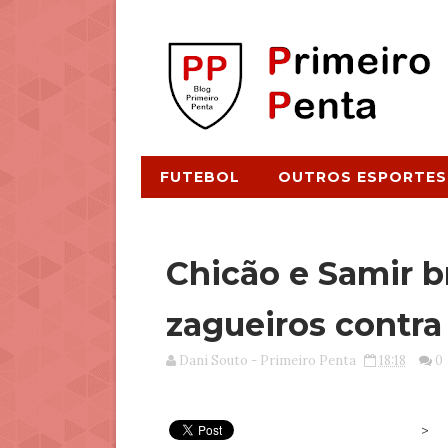
FUTEBOL
OUTROS ESPORTES
Chicão e Samir b
zagueiros contra
Dani Souto - Primeiro Penta
18:18
0
>