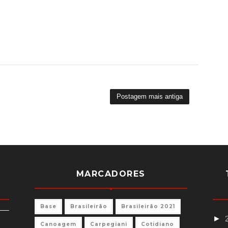
Postagem mais antiga
MARCADORES
Base
Brasileirão
Brasileirão 2021
►
Canoagem
Carpegiani
Cotidiano