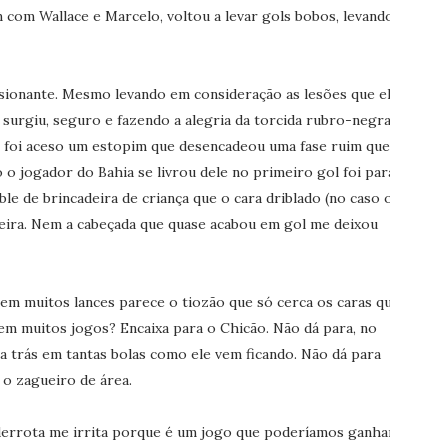
 com Wallace e Marcelo, voltou a levar gols bobos, levando
sionante. Mesmo levando em consideração as lesões que ele
surgiu, seguro e fazendo a alegria da torcida rubro-negra.
es foi aceso um estopim que desencadeou uma fase ruim que
o jogador do Bahia se livrou dele no primeiro gol foi para
ble de brincadeira de criança que o cara driblado (no caso o
deira. Nem a cabeçada que quase acabou em gol me deixou
 em muitos lances parece o tiozão que só cerca os caras que
 em muitos jogos? Encaixa para o Chicão. Não dá para, no
ara trás em tantas bolas como ele vem ficando. Não dá para
 o zagueiro de área.
 derrota me irrita porque é um jogo que poderíamos ganhar.