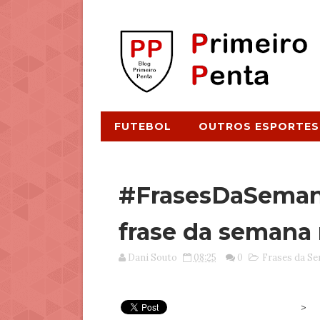
FUTEBOL
OUTROS ESPORTES
#FrasesDaSemana
frase da semana
Dani Souto
08:25
0
Frases da S
>