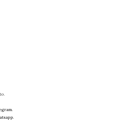
to.
egram.
atsapp.