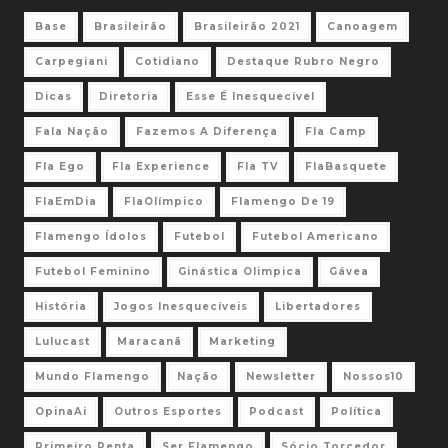
Base
Brasileirão
Brasileirão 2021
Canoagem
Carpegiani
Cotidiano
Destaque Rubro Negro
Dicas
Diretoria
Esse É Inesquecível
Fala Nação
Fazemos A Diferença
Fla Camp
Fla Ego
Fla Experience
Fla TV
FlaBasquete
FlaEmDia
FlaOlímpico
Flamengo De 19
Flamengo Ídolos
Futebol
Futebol Americano
Futebol Feminino
Ginástica Olimpica
Gávea
História
Jogos Inesquecíveis
Libertadores
Lulucast
Maracanã
Marketing
Mundo Flamengo
Nação
Newsletter
Nossos10
OpinaAi
Outros Esportes
Podcast
Política
Primeiro Penta
Ser Flamengo
Sócio Torcedor