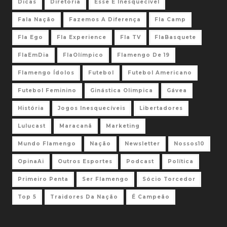
Dicas
Diretoria
Esse É Inesquecível
Fala Nação
Fazemos A Diferença
Fla Camp
Fla Ego
Fla Experience
Fla TV
FlaBasquete
FlaEmDia
FlaOlímpico
Flamengo De 19
Flamengo Ídolos
Futebol
Futebol Americano
Futebol Feminino
Ginástica Olimpica
Gávea
História
Jogos Inesquecíveis
Libertadores
Lulucast
Maracanã
Marketing
Mundo Flamengo
Nação
Newsletter
Nossos10
OpinaAi
Outros Esportes
Podcast
Política
Primeiro Penta
Ser Flamengo
Sócio Torcedor
Top 5
Traidores Da Nação
É Campeão