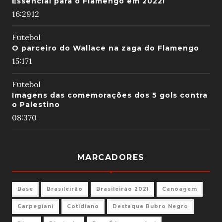
Essencial para o Flamengo em 2022!
16:29
12
Futebol
O parceiro do Wallace na zaga do Flamengo
15:17
1
Futebol
Imagens das comemorações dos 5 gols contra
o Palestino
08:37
0
MARCADORES
Base
Brasileirão
Brasileirão 2021
Canoagem
Carpegiani
Cotidiano
Destaque Rubro Negro