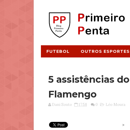
FUTEBOL
OUTROS ESPORTES
5 assistências d
Flamengo
Dani Souto
17:58
0
Léo Moura
>