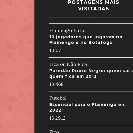
POSTAGENS MAIS
VISITADAS
Flamengo Fotos
10 jogadores que jogaram no
Flamengo e no Botafogo
10:07
1
Fica ou Não Fica
Paredão Rubro Negro: quem sai 
quem fica em 2013
13:46
8
Futebol
Essencial para o Flamengo em
2022!
16:29
12
Zico