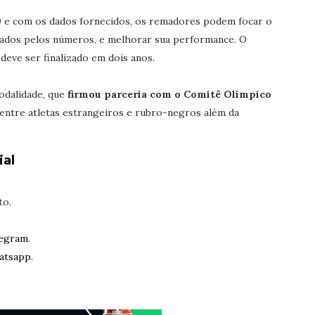
10 e com os dados fornecidos, os remadores podem focar o
icados pelos números, e melhorar sua performance. O
eve ser finalizado em dois anos.
odalidade, que
firmou parceria com o Comitê Olímpico
 entre atletas estrangeiros e rubro-negros além da
ial
to.
egram.
atsapp.