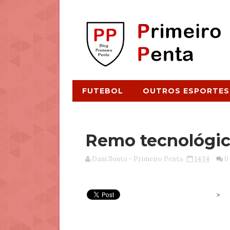
FUTEBOL
OUTROS ESPORTES
Remo tecnológi
Dani Souto - Primeiro Penta
14:14
0
>