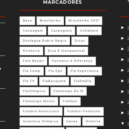
MARCADORES
Base
Brasileirão
Brasileirão 2021
►
Canoagem
Carpegiani
Cotidiano
►
Destaque Rubro Negro
Dicas
►
Diretoria
Esse É Inesquecível
►
Fala Nação
Fazemos A Diferença
e
►
Fla Camp
Fla Ego
Fla Experience
►
Fla TV
FlaBasquete
FlaEmDia
►
FlaOlímpico
Flamengo De 19
Flamengo Ídolos
Futebol
►
Futebol Americano
Futebol Feminino
►
Ginástica Olimpica
Gávea
História
▼