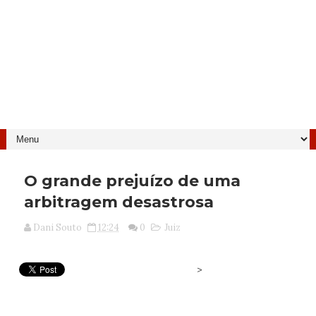
O grande prejuízo de uma
arbitragem desastrosa
Dani Souto
12:24
0
Juiz
>