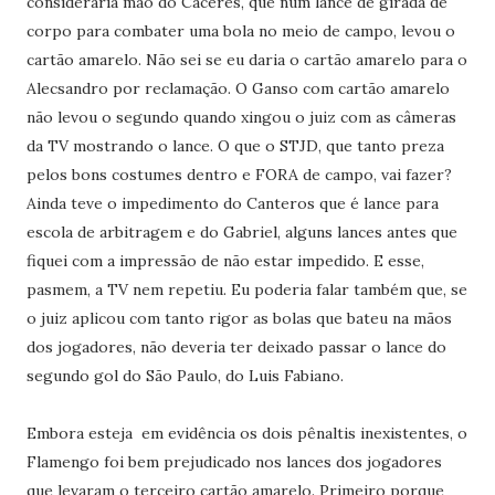
consideraria mão do Cáceres, que num lance de girada de
corpo para combater uma bola no meio de campo, levou o
cartão amarelo. Não sei se eu daria o cartão amarelo para o
Alecsandro por reclamação. O Ganso com cartão amarelo
não levou o segundo quando xingou o juiz com as câmeras
da TV mostrando o lance. O que o STJD, que tanto preza
pelos bons costumes dentro e FORA de campo, vai fazer?
Ainda teve o impedimento do Canteros que é lance para
escola de arbitragem e do Gabriel, alguns lances antes que
fiquei com a impressão de não estar impedido. E esse,
pasmem, a TV nem repetiu. Eu poderia falar também que, se
o juiz aplicou com tanto rigor as bolas que bateu na mãos
dos jogadores, não deveria ter deixado passar o lance do
segundo gol do São Paulo, do Luis Fabiano.
Embora esteja em evidência os dois pênaltis inexistentes, o
Flamengo foi bem prejudicado nos lances dos jogadores
que levaram o terceiro cartão amarelo. Primeiro porque