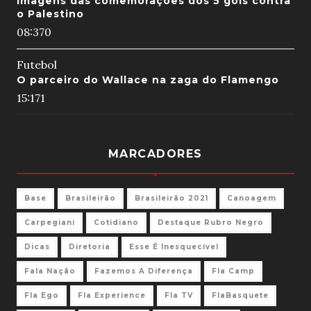
Imagens das comemorações dos 5 gols contra
o Palestino
08:37
0
Futebol
O parceiro do Wallace na zaga do Flamengo
15:17
1
MARCADORES
Base
Brasileirão
Brasileirão 2021
Canoagem
Carpegiani
Cotidiano
Destaque Rubro Negro
Dicas
Diretoria
Esse É Inesquecível
Fala Nação
Fazemos A Diferença
Fla Camp
Fla Ego
Fla Experience
Fla TV
FlaBasquete