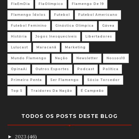
FlaEmDia
FlaOlímpico
Flamengo De 19
Flamengo Ídolos
Futebol
Futebol Americano
Futebol Feminino
Ginástica Olimpica
Gávea
História
Jogos Inesquecíveis
Libertadores
Lulucast
Maracanã
Marketing
Mundo Flamengo
Nação
Newsletter
Nossos10
OpinaAi
Outros Esportes
Podcast
Política
Primeiro Penta
Ser Flamengo
Sócio Torcedor
Top 5
Traidores Da Nação
É Campeão
TODOS OS POSTS DESTE BLOG
2023
(46)
►