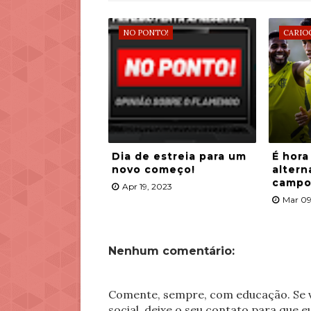
NO PONTO!
CARIO
Dia de estreia para um
É hora
novo começo!
altern
campo
Apr 19, 2023
Mar 09
Nenhum comentário:
Comente, sempre, com educação. Se v
social, deixe o seu contato para que 