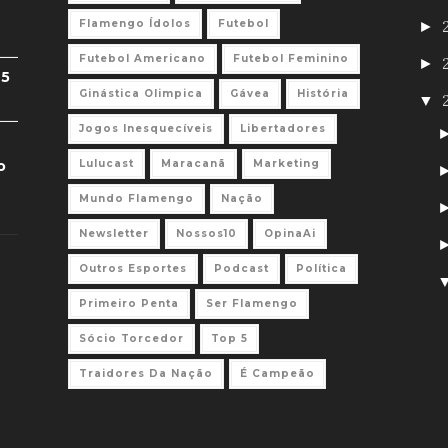
Flamengo Ídolos
Futebol
►
Futebol Americano
Futebol Feminino
►
 5
Ginástica Olimpica
Gávea
História
▼
Jogos Inesquecíveis
Libertadores
o
Lulucast
Maracanã
Marketing
Mundo Flamengo
Nação
Newsletter
Nossos10
OpinaAi
Outros Esportes
Podcast
Política
Primeiro Penta
Ser Flamengo
Sócio Torcedor
Top 5
Traidores Da Nação
É Campeão