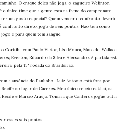
 caminho. O craque deles não joga, o zagueiro Welinton,
 o único time que a gente está na frene do campeonato.
i ter um gosto especial? Quem vencer o confronto deverá
 É confronto direto, jogo de seis pontos. Não tem como
o jogo é para quem tem sangue.
o Coritiba com Paulo Victor, Léo Moura, Marcelo, Wallace
eros; Everton, Eduardo da Silva e Alecsandro. A partida está
reira, pela 15ª rodada do Brasileirão.
 com a ausência do Paulinho. Luiz Antonio está fora por
Recife no lugar de Cáceres. Meu único receio está aí, na
 Recife e Marcio Araujo. Tomara que Canteros jogue outra
er esses seis pontos.
to.