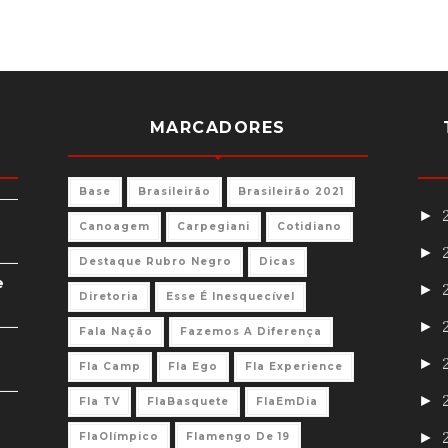
MARCADORES
Base
Brasileirão
Brasileirão 2021
►
Canoagem
Carpegiani
Cotidiano
►
Destaque Rubro Negro
Dicas
e
►
Diretoria
Esse É Inesquecível
►
Fala Nação
Fazemos A Diferença
►
Fla Camp
Fla Ego
Fla Experience
►
Fla TV
FlaBasquete
FlaEmDia
►
FlaOlímpico
Flamengo De 19