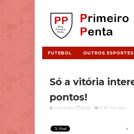
FUTEBOL
OUTROS ESPORTES
Só a vitória inte
pontos!
Dani Souto
10:00
0
Pré Jogo
>