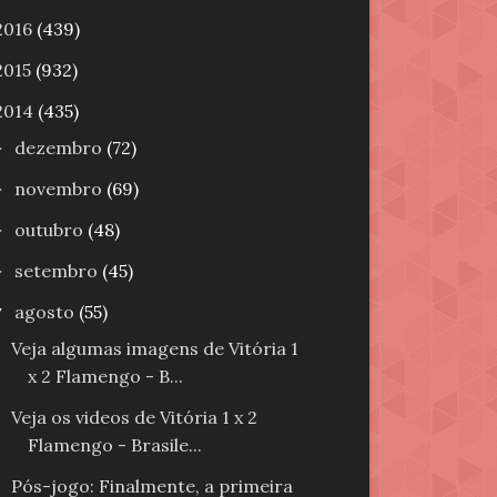
2016
(439)
2015
(932)
2014
(435)
dezembro
(72)
►
novembro
(69)
►
outubro
(48)
►
setembro
(45)
►
agosto
(55)
▼
Veja algumas imagens de Vitória 1
x 2 Flamengo - B...
Veja os videos de Vitória 1 x 2
Flamengo - Brasile...
Pós-jogo: Finalmente, a primeira