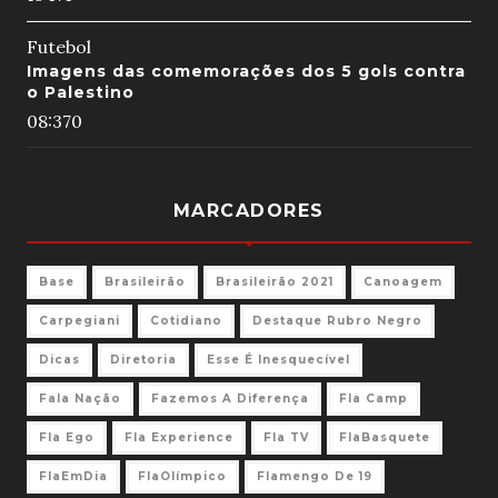
Futebol
Imagens das comemorações dos 5 gols contra
o Palestino
08:37
0
MARCADORES
Base
Brasileirão
Brasileirão 2021
Canoagem
Carpegiani
Cotidiano
Destaque Rubro Negro
Dicas
Diretoria
Esse É Inesquecível
Fala Nação
Fazemos A Diferença
Fla Camp
Fla Ego
Fla Experience
Fla TV
FlaBasquete
FlaEmDia
FlaOlímpico
Flamengo De 19