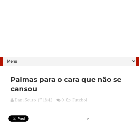
Palmas para o cara que não se
cansou
Dani Souto
18:42
0
Futebol
>