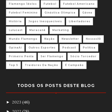
Flamengo Ídolos
Futebol
Futebol Americano
Futebol Feminino
Ginástica Olimpica
Gávea
História
Jogos Inesquecíveis
Libertadores
Lulucast
Maracanã
Marketing
Mundo Flamengo
Nação
Newsletter
Nossos10
OpinaAi
Outros Esportes
Podcast
Política
Primeiro Penta
Ser Flamengo
Sócio Torcedor
Top 5
Traidores Da Nação
É Campeão
TODOS OS POSTS DESTE BLOG
2023
(46)
►
2022
(78)
►