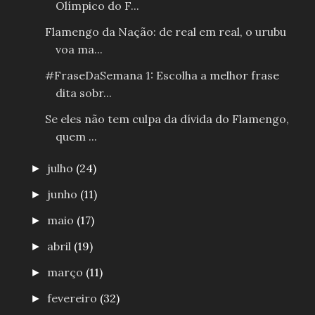
Olímpico do F...
Flamengo da Nação: de real em real, o urubu
voa ma...
#FraseDaSemana 1: Escolha a melhor frase
dita sobr...
Se eles não tem culpa da dívida do Flamengo,
quem ...
julho
(24)
►
junho
(11)
►
maio
(17)
►
abril
(19)
►
março
(11)
►
fevereiro
(32)
►