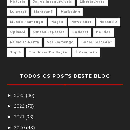
História
Jogos Inesquecíveis
Libertadores
Lulucast
Maracanã
Marketing
Mundo Flamengo
Nação
Newsletter
Nossos10
OpinaAi
Outros Esportes
Podcast
Política
Primeiro Penta
Ser Flamengo
Sócio Torcedor
Top 5
Traidores Da Nação
É Campeão
TODOS OS POSTS DESTE BLOG
2023
(46)
►
2022
(78)
►
2021
(38)
►
2020
(48)
►