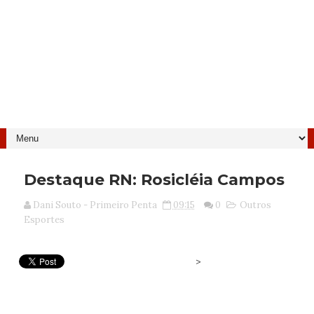
Destaque RN: Rosicléia Campos
Dani Souto - Primeiro Penta
09:15
0
Outros
Esportes
>