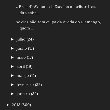
#FraseDaSemana 1: Escolha a melhor frase
dita sobr...
Se eles não tem culpa da dívida do Flamengo,
quem ...
julho
(24)
►
junho
(11)
►
maio
(17)
►
abril
(19)
►
março
(11)
►
fevereiro
(32)
►
janeiro
(32)
►
2013
(300)
►