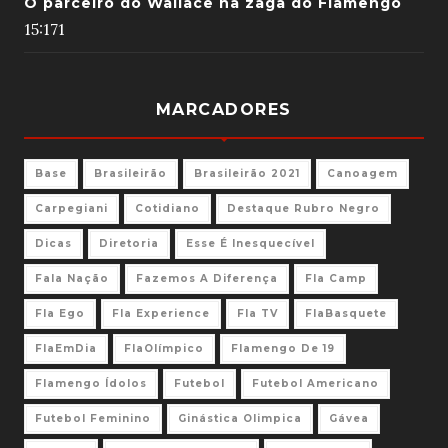
O parceiro do Wallace na zaga do Flamengo
15:17
1
MARCADORES
Base
Brasileirão
Brasileirão 2021
Canoagem
Carpegiani
Cotidiano
Destaque Rubro Negro
Dicas
Diretoria
Esse É Inesquecível
Fala Nação
Fazemos A Diferença
Fla Camp
Fla Ego
Fla Experience
Fla TV
FlaBasquete
FlaEmDia
FlaOlímpico
Flamengo De 19
Flamengo Ídolos
Futebol
Futebol Americano
Futebol Feminino
Ginástica Olimpica
Gávea