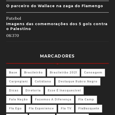
O parceiro do Wallace na zaga do Flamengo
Futebol
Imagens das comemorações dos 5 gols contra
o Palestino
08:37
0
MARCADORES
Base
Brasileirão
Brasileirão 2021
Canoagem
Carpegiani
Cotidiano
Destaque Rubro Negro
Dicas
Diretoria
Esse É Inesquecível
Fala Nação
Fazemos A Diferença
Fla Camp
Fla Ego
Fla Experience
Fla TV
FlaBasquete