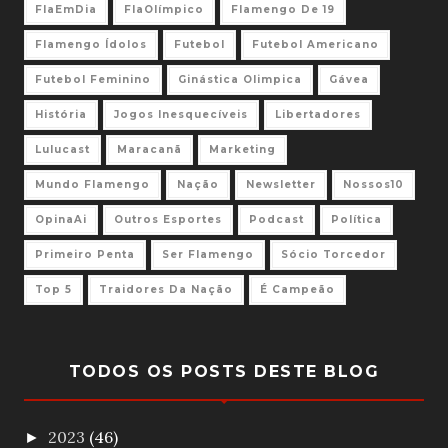
FlaEmDia
FlaOlímpico
Flamengo De 19
Flamengo Ídolos
Futebol
Futebol Americano
Futebol Feminino
Ginástica Olimpica
Gávea
História
Jogos Inesquecíveis
Libertadores
Lulucast
Maracanã
Marketing
Mundo Flamengo
Nação
Newsletter
Nossos10
OpinaAi
Outros Esportes
Podcast
Política
Primeiro Penta
Ser Flamengo
Sócio Torcedor
Top 5
Traidores Da Nação
É Campeão
TODOS OS POSTS DESTE BLOG
2023
(46)
►