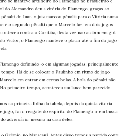
dro se manteve artilheiro do Flamengo no Brasileirão e
gol do Alecsandro deu a vitória do Flamengo, graças ao
pênalti do Juan, o juiz marcou pênalti para o Vitória numa
ue é o segundo pênalti que o Marcelo faz, em dois jogos
conteceu contra o Coritiba, desta vez não acabou em gol.
o Victor, o Flamengo manteve o placar até o fim do jogo e,
ela.
 Flamengo definindo-o em algumas jogadas, principalmente
o tempo. Há de se colocar o Paulinho em ritmo de jogo
Marcelo em entrar em certas bolas. A bola do pênalti não
o. No primeiro tempo, aconteceu um lance bem parecido.
s na primeira folha da tabela, depois da quinta vitória
e jogo, foi o resgate do espírito do Flamengo ir em busca
a do adversário, mesmo na casa deles.
 o Grêmio, no Maracanã. Antes disso temos a partida contra