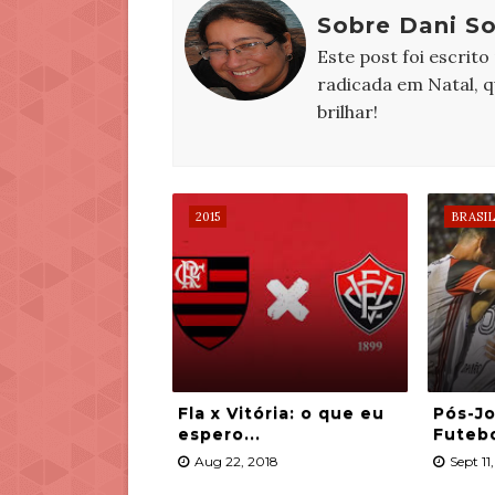
Sobre Dani S
Este post foi escrito
radicada em Natal, 
brilhar!
2015
BRASIL
Fla x Vitória: o que eu
Pós-Jo
espero...
Futeb
Aug 22, 2018
Sept 11