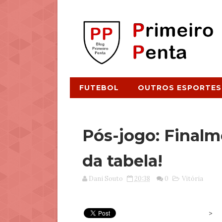
FUTEBOL
OUTROS ESPORTES
Pós-jogo: Finalme
da tabela!
Dani Souto
20:38
0
Vitória
>