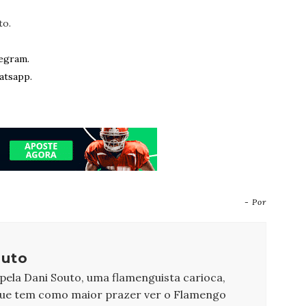
to.
egram.
atsapp.
- Por
outo
 pela Dani Souto, uma flamenguista carioca,
que tem como maior prazer ver o Flamengo