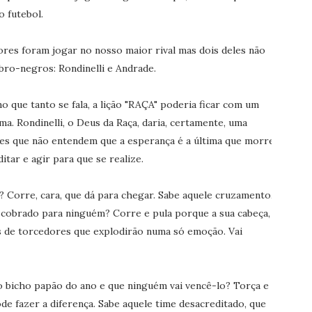
 futebol.
ores foram jogar no nosso maior rival mas dois deles não
ubro-negros: Rondinelli e Andrade.
que tanto se fala, a lição "RAÇA" poderia ficar com um
ma. Rondinelli, o Deus da Raça, daria, certamente, uma
es que não entendem que a esperança é a última que morre
itar e agir para que se realize.
o? Corre, cara, que dá para chegar. Sabe aquele cruzamento,
i cobrado para ninguém? Corre e pula porque a sua cabeça,
es de torcedores que explodirão numa só emoção. Vai
 o bicho papão do ano e que ninguém vai vencê-lo? Torça e
e fazer a diferença. Sabe aquele time desacreditado, que