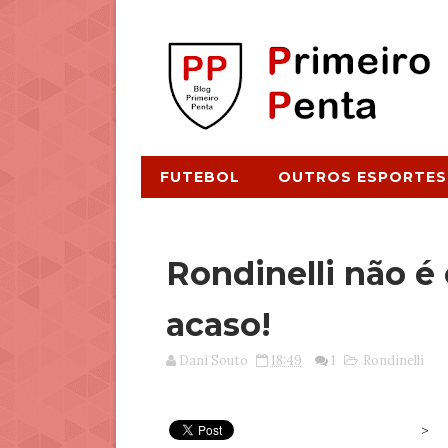
FUTEBOL
OUTROS ESPORTES
Rondinelli não é
acaso!
Dani Souto
18:49
1
Rondinelli
>