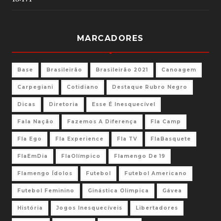
MARCADORES
Base
Brasileirão
Brasileirão 2021
Canoagem
Carpegiani
Cotidiano
Destaque Rubro Negro
Dicas
Diretoria
Esse É Inesquecível
Fala Nação
Fazemos A Diferença
Fla Camp
Fla Ego
Fla Experience
Fla TV
FlaBasquete
FlaEmDia
FlaOlímpico
Flamengo De 19
Flamengo Ídolos
Futebol
Futebol Americano
Futebol Feminino
Ginástica Olimpica
Gávea
História
Jogos Inesquecíveis
Libertadores