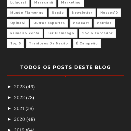
Lulucast
Maracanã
Marketing
Mundo Flamengo
Nação
Newsletter
Nossos10
OpinaAi
Outros Esportes
Podcast
Política
Primeiro Penta
Ser Flamengo
Sócio Torcedor
Top 5
Traidores Da Nação
É Campeão
TODOS OS POSTS DESTE BLOG
2023
(46)
►
2022
(78)
►
2021
(38)
►
2020
(48)
►
2019
(64)
►