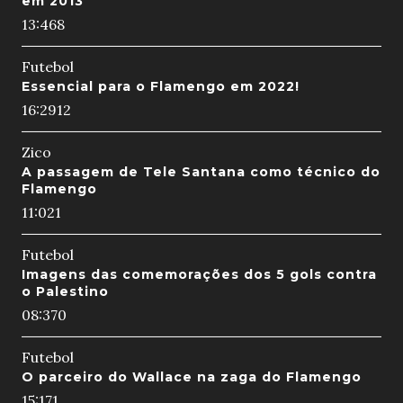
em 2013
13:46
8
Futebol
Essencial para o Flamengo em 2022!
16:29
12
Zico
A passagem de Tele Santana como técnico do
Flamengo
11:02
1
Futebol
Imagens das comemorações dos 5 gols contra
o Palestino
08:37
0
Futebol
O parceiro do Wallace na zaga do Flamengo
15:17
1