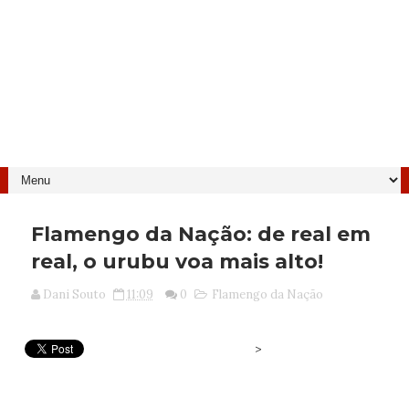
Flamengo da Nação: de real em
real, o urubu voa mais alto!
Dani Souto
11:09
0
Flamengo da Nação
>