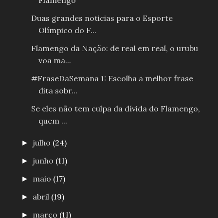
Flamengo
Duas grandes noticias para o Esporte
Olímpico do F...
Flamengo da Nação: de real em real, o urubu
voa ma...
#FraseDaSemana 1: Escolha a melhor frase
dita sobr...
Se eles não tem culpa da dívida do Flamengo,
quem ...
julho
(24)
►
junho
(11)
►
maio
(17)
►
abril
(19)
►
março
(11)
►