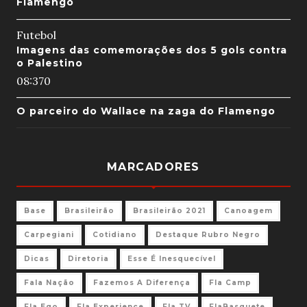
Flamengo
Futebol
Imagens das comemorações dos 5 gols contra
o Palestino
08:37
0
O parceiro do Wallace na zaga do Flamengo
MARCADORES
Base
Brasileirão
Brasileirão 2021
Canoagem
Carpegiani
Cotidiano
Destaque Rubro Negro
Dicas
Diretoria
Esse É Inesquecível
Fala Nação
Fazemos A Diferença
Fla Camp
Fla Ego
Fla Experience
Fla TV
FlaBasquete