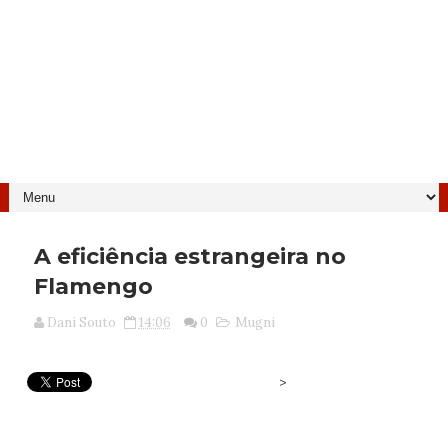
A eficiência estrangeira no
Flamengo
Dani Souto
14:06
0
Mugni
>