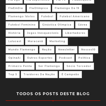
FlaEmDia
FlaOlímpico
Flamengo De 19
Flamengo Ídolos
Futebol
Futebol Americano
Futebol Feminino
Ginástica Olimpica
Gávea
História
Jogos Inesquecíveis
Libertadores
Lulucast
Maracanã
Marketing
Mundo Flamengo
Nação
Newsletter
Nossos10
OpinaAi
Outros Esportes
Podcast
Política
Primeiro Penta
Ser Flamengo
Sócio Torcedor
Top 5
Traidores Da Nação
É Campeão
TODOS OS POSTS DESTE BLOG