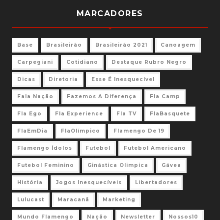
MARCADORES
Base
Brasileirão
Brasileirão 2021
Canoagem
Carpegiani
Cotidiano
Destaque Rubro Negro
Dicas
Diretoria
Esse É Inesquecível
Fala Nação
Fazemos A Diferença
Fla Camp
Fla Ego
Fla Experience
Fla TV
FlaBasquete
FlaEmDia
FlaOlímpico
Flamengo De 19
Flamengo Ídolos
Futebol
Futebol Americano
Futebol Feminino
Ginástica Olimpica
Gávea
História
Jogos Inesquecíveis
Libertadores
Lulucast
Maracanã
Marketing
Mundo Flamengo
Nação
Newsletter
Nossos10