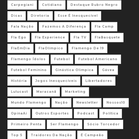
Carpegiani
Cotidiano
Destaque Rubro Negro
Dicas
Diretoria
Esse É Inesquecível
Fala Nação
Fazemos A Diferença
Fla Camp
Fla Ego
Fla Experience
Fla TV
FlaBasquete
FlaEmDia
FlaOlímpico
Flamengo De 19
Flamengo Ídolos
Futebol
Futebol Americano
Futebol Feminino
Ginástica Olimpica
Gávea
História
Jogos Inesquecíveis
Libertadores
Lulucast
Maracanã
Marketing
Mundo Flamengo
Nação
Newsletter
Nossos10
OpinaAi
Outros Esportes
Podcast
Política
Primeiro Penta
Ser Flamengo
Sócio Torcedor
Top 5
Traidores Da Nação
É Campeão