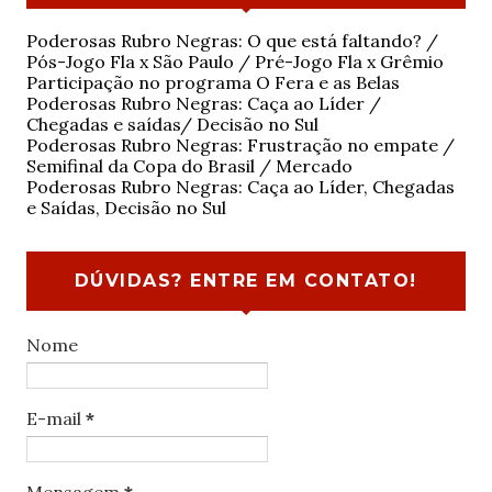
Poderosas Rubro Negras: O que está faltando? /
Pós-Jogo Fla x São Paulo / Pré-Jogo Fla x Grêmio
Participação no programa O Fera e as Belas
Poderosas Rubro Negras: Caça ao Líder /
Chegadas e saídas/ Decisão no Sul
Poderosas Rubro Negras: Frustração no empate /
Semifinal da Copa do Brasil / Mercado
Poderosas Rubro Negras: Caça ao Líder, Chegadas
e Saídas, Decisão no Sul
DÚVIDAS? ENTRE EM CONTATO!
Nome
E-mail
*
Mensagem
*