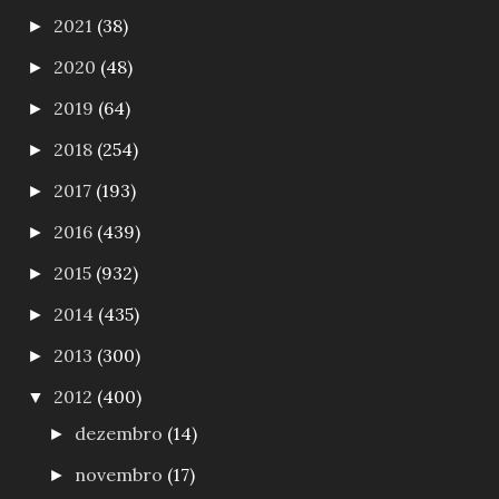
2021
(38)
►
2020
(48)
►
2019
(64)
►
2018
(254)
►
2017
(193)
►
2016
(439)
►
2015
(932)
►
2014
(435)
►
2013
(300)
►
2012
(400)
▼
dezembro
(14)
►
novembro
(17)
►