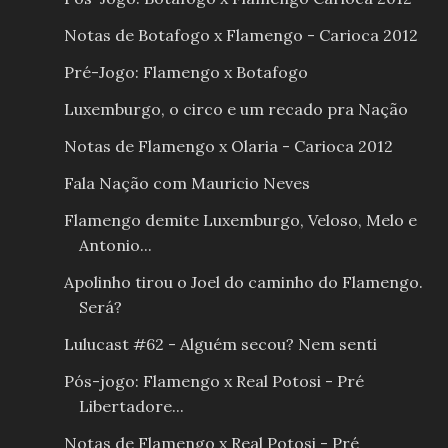
Notas de Botafogo x Flamengo - Carioca 2012
Pré-Jogo: Flamengo x Botafogo
Luxemburgo, o circo e um recado pra Nação
Notas de Flamengo x Olaria - Carioca 2012
Fala Nação com Mauricio Neves
Flamengo demite Luxemburgo, Veloso, Melo e
Antonio...
Apolinho tirou o Joel do caminho do Flamengo.
Será?
Lulucast #62 - Alguém secou? Nem senti
Pós-jogo: Flamengo x Real Potosi - Pré
Libertadore...
Notas de Flamengo x Real Potosi - Pré