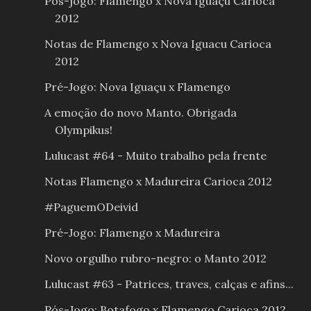
Pós-jogo: Flamengo x Nova Iguaçu Carioca
2012
Notas de Flamengo x Nova Iguacu Carioca
2012
Pré-Jogo: Nova Iguaçu x Flamengo
A emoção do novo Manto. Obrigada
Olympikus!
Lulucast #64 - Muito trabalho pela frente
Notas Flamengo x Madureira Carioca 2012
#PaguemODeivid
Pré-Jogo: Flamengo x Madureira
Novo orgulho rubro-negro: o Manto 2012
Lulucast #63 - Patrices, traves, calças e afins...
Pós-Jogo: Botafogo x Flamengo Carioca 2012