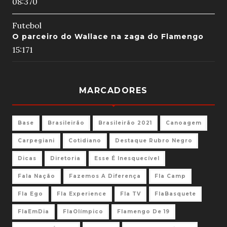
08:37
0
Futebol
O parceiro do Wallace na zaga do Flamengo
15:17
1
MARCADORES
Base
Brasileirão
Brasileirão 2021
Canoagem
Carpegiani
Cotidiano
Destaque Rubro Negro
Dicas
Diretoria
Esse É Inesquecível
Fala Nação
Fazemos A Diferença
Fla Camp
Fla Ego
Fla Experience
Fla TV
FlaBasquete
FlaEmDia
FlaOlímpico
Flamengo De 19