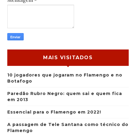
MAIS VISITADOS
10 jogadores que jogaram no Flamengo e no
Botafogo
Paredão Rubro Negro: quem sai e quem fica
em 2013
Essencial para o Flamengo em 2022!
A passagem de Tele Santana como técnico do
Flamengo