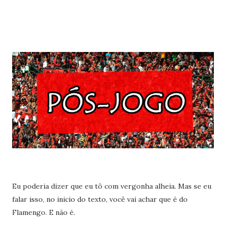
Eu poderia dizer que eu tô com vergonha alheia. Mas se eu
falar isso, no inicio do texto, você vai achar que é do
Flamengo. E não é.