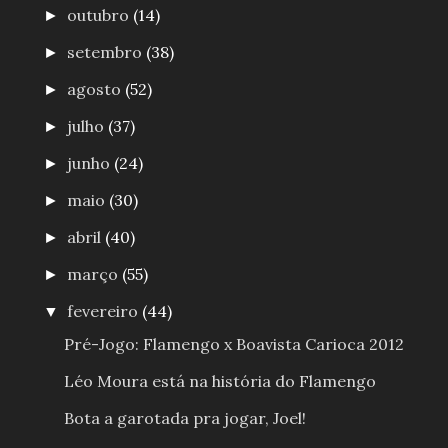
outubro
(14)
►
setembro
(38)
►
agosto
(52)
►
julho
(37)
►
junho
(24)
►
maio
(30)
►
abril
(40)
►
março
(55)
►
fevereiro
(44)
▼
Pré-Jogo: Flamengo x Boavista Carioca 2012
Léo Moura está na história do Flamengo
Bota a garotada pra jogar, Joel!