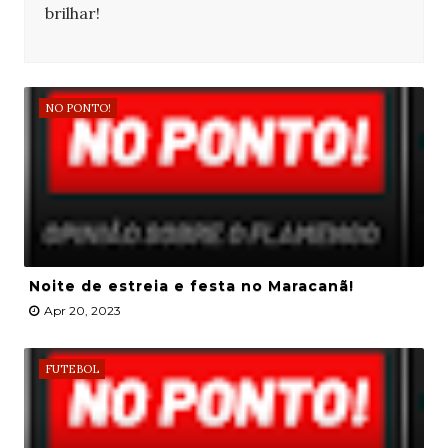
brilhar!
NO PONTO!
Noite de estreia e festa no Maracanã!
Apr 20, 2023
FUTEBOL