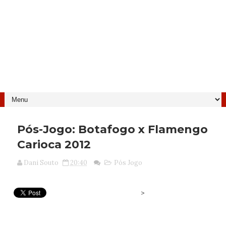
Pós-Jogo: Botafogo x Flamengo
Carioca 2012
Dani Souto
20:40
Pós Jogo
>