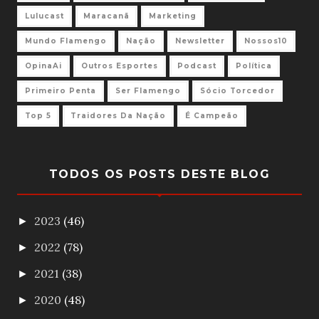
Lulucast
Maracanã
Marketing
Mundo Flamengo
Nação
Newsletter
Nossos10
OpinaAi
Outros Esportes
Podcast
Política
Primeiro Penta
Ser Flamengo
Sócio Torcedor
Top 5
Traidores Da Nação
É Campeão
TODOS OS POSTS DESTE BLOG
2023
(46)
►
2022
(78)
►
2021
(38)
►
2020
(48)
►