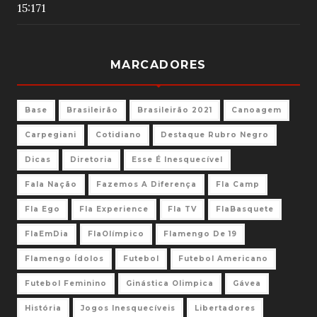
15:17
1
MARCADORES
Base
Brasileirão
Brasileirão 2021
Canoagem
Carpegiani
Cotidiano
Destaque Rubro Negro
Dicas
Diretoria
Esse É Inesquecível
Fala Nação
Fazemos A Diferença
Fla Camp
Fla Ego
Fla Experience
Fla TV
FlaBasquete
FlaEmDia
FlaOlímpico
Flamengo De 19
Flamengo Ídolos
Futebol
Futebol Americano
Futebol Feminino
Ginástica Olimpica
Gávea
História
Jogos Inesquecíveis
Libertadores