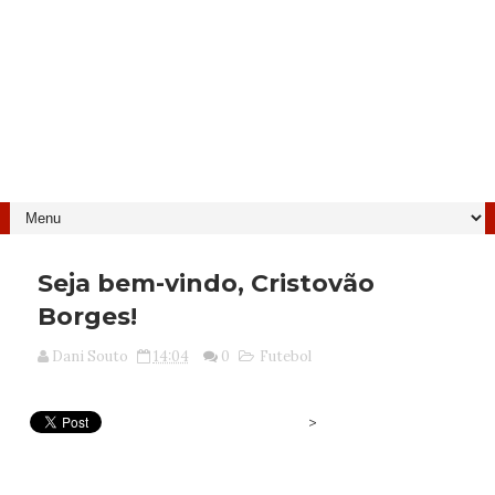
Seja bem-vindo, Cristovão
Borges!
Dani Souto
14:04
0
Futebol
>