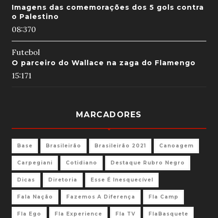
Imagens das comemorações dos 5 gols contra
o Palestino
08:37
0
Futebol
O parceiro do Wallace na zaga do Flamengo
15:17
1
MARCADORES
Base
Brasileirão
Brasileirão 2021
Canoagem
Carpegiani
Cotidiano
Destaque Rubro Negro
Dicas
Diretoria
Esse É Inesquecível
Fala Nação
Fazemos A Diferença
Fla Camp
Fla Ego
Fla Experience
Fla TV
FlaBasquete