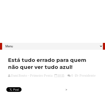
Está tudo errado para quem
não quer ver tudo azul!
Dani Souto - Primeiro Penta
10:15
0
Presidente
>