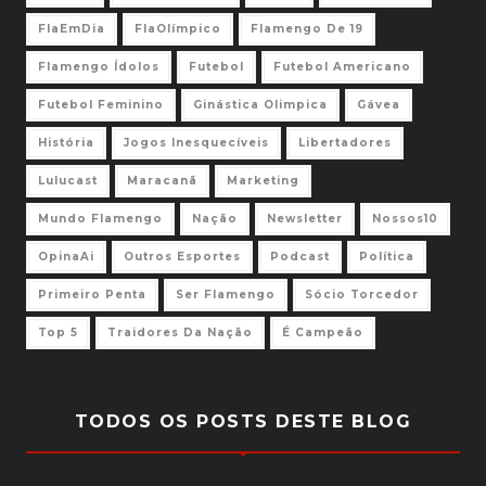
FlaEmDia
FlaOlímpico
Flamengo De 19
Flamengo Ídolos
Futebol
Futebol Americano
Futebol Feminino
Ginástica Olimpica
Gávea
História
Jogos Inesquecíveis
Libertadores
Lulucast
Maracanã
Marketing
Mundo Flamengo
Nação
Newsletter
Nossos10
OpinaAi
Outros Esportes
Podcast
Política
Primeiro Penta
Ser Flamengo
Sócio Torcedor
Top 5
Traidores Da Nação
É Campeão
TODOS OS POSTS DESTE BLOG