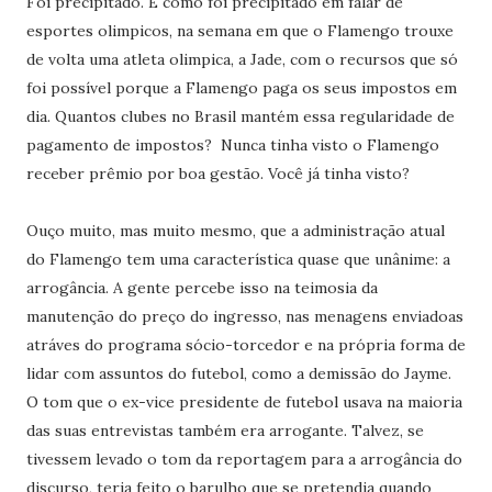
Foi precipitado. E como foi precipitado em falar de
esportes olimpicos, na semana em que o Flamengo trouxe
de volta uma atleta olimpica, a Jade, com o recursos que só
foi possível porque a Flamengo paga os seus impostos em
dia. Quantos clubes no Brasil mantém essa regularidade de
pagamento de impostos? Nunca tinha visto o Flamengo
receber prêmio por boa gestão. Você já tinha visto?
Ouço muito, mas muito mesmo, que a administração atual
do Flamengo tem uma característica quase que unânime: a
arrogância. A gente percebe isso na teimosia da
manutenção do preço do ingresso, nas menagens enviadoas
atráves do programa sócio-torcedor e na própria forma de
lidar com assuntos do futebol, como a demissão do Jayme.
O tom que o ex-vice presidente de futebol usava na maioria
das suas entrevistas também era arrogante. Talvez, se
tivessem levado o tom da reportagem para a arrogância do
discurso, teria feito o barulho que se pretendia quando