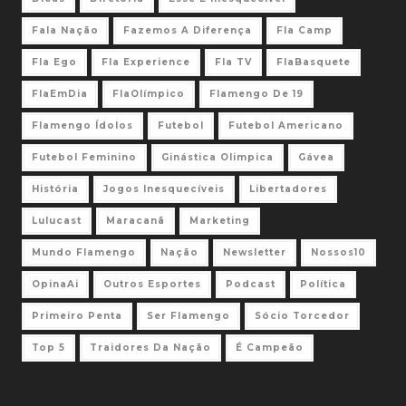
Fala Nação
Fazemos A Diferença
Fla Camp
Fla Ego
Fla Experience
Fla TV
FlaBasquete
FlaEmDia
FlaOlímpico
Flamengo De 19
Flamengo Ídolos
Futebol
Futebol Americano
Futebol Feminino
Ginástica Olimpica
Gávea
História
Jogos Inesquecíveis
Libertadores
Lulucast
Maracanã
Marketing
Mundo Flamengo
Nação
Newsletter
Nossos10
OpinaAi
Outros Esportes
Podcast
Política
Primeiro Penta
Ser Flamengo
Sócio Torcedor
Top 5
Traidores Da Nação
É Campeão