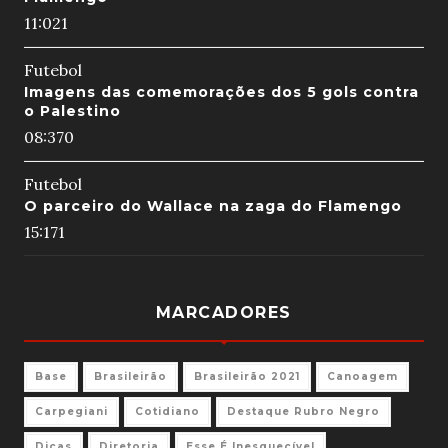
11:02
1
Futebol
Imagens das comemorações dos 5 gols contra
o Palestino
08:37
0
Futebol
O parceiro do Wallace na zaga do Flamengo
15:17
1
MARCADORES
Base
Brasileirão
Brasileirão 2021
Canoagem
Carpegiani
Cotidiano
Destaque Rubro Negro
Dicas
Diretoria
Esse É Inesquecível