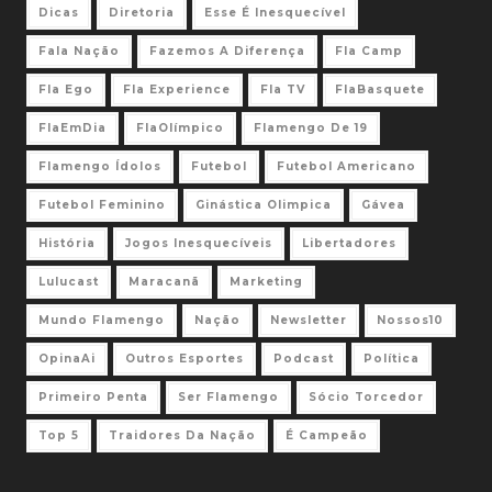
Dicas
Diretoria
Esse É Inesquecível
Fala Nação
Fazemos A Diferença
Fla Camp
Fla Ego
Fla Experience
Fla TV
FlaBasquete
FlaEmDia
FlaOlímpico
Flamengo De 19
Flamengo Ídolos
Futebol
Futebol Americano
Futebol Feminino
Ginástica Olimpica
Gávea
História
Jogos Inesquecíveis
Libertadores
Lulucast
Maracanã
Marketing
Mundo Flamengo
Nação
Newsletter
Nossos10
OpinaAi
Outros Esportes
Podcast
Política
Primeiro Penta
Ser Flamengo
Sócio Torcedor
Top 5
Traidores Da Nação
É Campeão