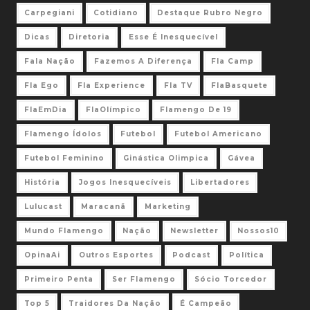
Carpegiani
Cotidiano
Destaque Rubro Negro
Dicas
Diretoria
Esse É Inesquecível
Fala Nação
Fazemos A Diferença
Fla Camp
Fla Ego
Fla Experience
Fla TV
FlaBasquete
FlaEmDia
FlaOlímpico
Flamengo De 19
Flamengo Ídolos
Futebol
Futebol Americano
Futebol Feminino
Ginástica Olimpica
Gávea
História
Jogos Inesquecíveis
Libertadores
Lulucast
Maracanã
Marketing
Mundo Flamengo
Nação
Newsletter
Nossos10
OpinaAi
Outros Esportes
Podcast
Política
Primeiro Penta
Ser Flamengo
Sócio Torcedor
Top 5
Traidores Da Nação
É Campeão