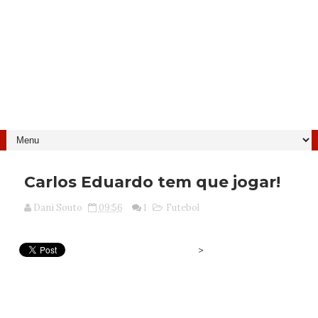
Carlos Eduardo tem que jogar!
Dani Souto
09:56
1
Futebol
>