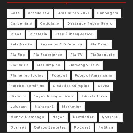
Base
Brasileirão
Brasileirão 2021
Canoagem
Carpegiani
Cotidiano
Destaque Rubro Negro
Dicas
Diretoria
Esse É Inesquecível
Fala Nação
Fazemos A Diferença
Fla Camp
Fla Ego
Fla Experience
Fla TV
FlaBasquete
FlaEmDia
FlaOlímpico
Flamengo De 19
Flamengo Ídolos
Futebol
Futebol Americano
Futebol Feminino
Ginástica Olimpica
Gávea
História
Jogos Inesquecíveis
Libertadores
Lulucast
Maracanã
Marketing
Mundo Flamengo
Nação
Newsletter
Nossos10
OpinaAi
Outros Esportes
Podcast
Política