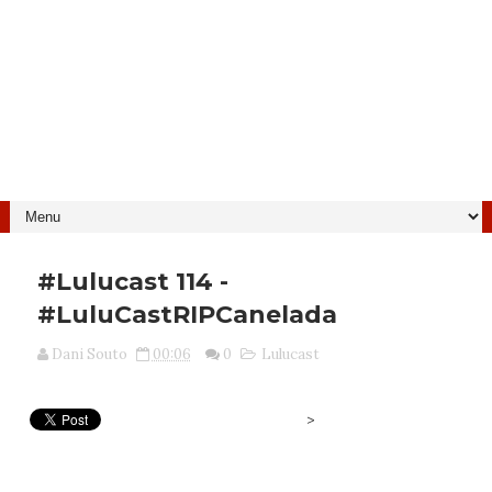
#Lulucast 114 -
#LuluCastRIPCanelada
Dani Souto
00:06
0
Lulucast
>