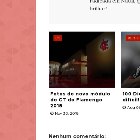
radicada em Natal, 
brilhar!
CT
DIEGO
Fotos do novo módulo
100 Di
do CT do Flamengo
difícil!
2018
Aug 06
Nov 30, 2018
Nenhum comentário: