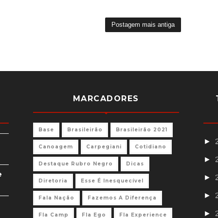
Postagem mais antiga
MARCADORES
Base
Brasileirão
Brasileirão 2021
►
Canoagem
Carpegiani
Cotidiano
►
Destaque Rubro Negro
Dicas
e
►
Diretoria
Esse É Inesquecível
►
Fala Nação
Fazemos A Diferença
►
Fla Camp
Fla Ego
Fla Experience