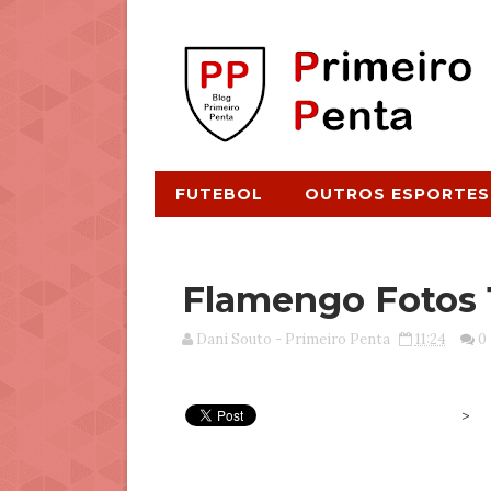
FUTEBOL
OUTROS ESPORTES
Flamengo Fotos 
Dani Souto - Primeiro Penta
11:24
0
>