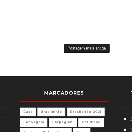
Postagem mais antiga
MARCADORES
Base
Brasileirão
Brasileirão 2021
►
Canoagem
Carpegiani
Cotidiano
►