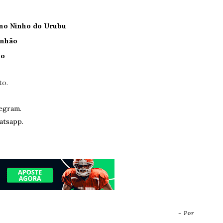
 no Ninho do Urubu
enhão
ão
to.
egram.
atsapp.
- Por