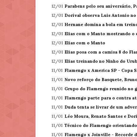
12/01
Parabens pelo seu aniversário, P
12/01
Dorival observa Luis Antonio no
12/01
Hernane domina a bola em trein
12/01
Elias com o Manto mostrando o 
12/01
Elias com o Manto
12/01
Elias posa com a camisa 8 do Fl
12/01
Elias treinando no Ninho do Uru
11/01
Flamengo x America SP - Copa S
11/01
Novo reforço do Basquete, Bruno
11/01
Grupo do Flamengo reunido no 
11/01
Flamengo parte para o contra a
11/01
Duda tenta se livrar de um adver
11/01
Léo Moura, Renato Santos e Dor
11/01
Técnico do Flamengo orientando
11/01
Flamengo x Joinville - Recorde d