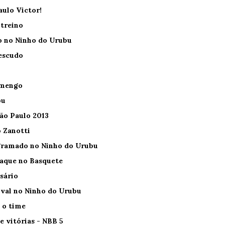
aulo Victor!
 treino
o no Ninho do Urubu
escudo
amengo
bu
ão Paulo 2013
 Zanotti
gramado no Ninho do Urubu
taque no Basquete
sário
ival no Ninho do Urubu
 o time
e vitórias - NBB 5