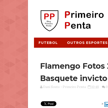
FUTEBOL
OUTROS ESPORTES
Flamengo Fotos 2 
Basquete invicto
Dani Souto - Primeiro Penta
10:48
0
>