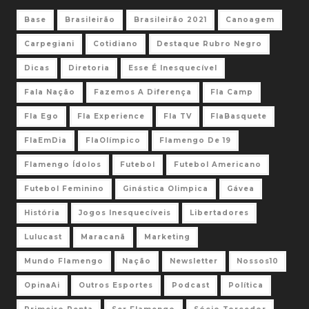
Base
Brasileirão
Brasileirão 2021
Canoagem
Carpegiani
Cotidiano
Destaque Rubro Negro
Dicas
Diretoria
Esse É Inesquecível
Fala Nação
Fazemos A Diferença
Fla Camp
Fla Ego
Fla Experience
Fla TV
FlaBasquete
FlaEmDia
FlaOlímpico
Flamengo De 19
Flamengo Ídolos
Futebol
Futebol Americano
Futebol Feminino
Ginástica Olimpica
Gávea
História
Jogos Inesquecíveis
Libertadores
Lulucast
Maracanã
Marketing
Mundo Flamengo
Nação
Newsletter
Nossos10
OpinaAi
Outros Esportes
Podcast
Política