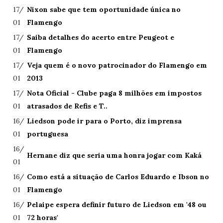
17/
Nixon sabe que tem oportunidade única no
01
Flamengo
17/
Saiba detalhes do acerto entre Peugeot e
01
Flamengo
17/
Veja quem é o novo patrocinador do Flamengo em
01
2013
17/
Nota Oficial - Clube paga 8 milhões em impostos
01
atrasados de Refis e T..
16/
Liedson pode ir para o Porto, diz imprensa
01
portuguesa
16/
Hernane diz que seria uma honra jogar com Kaká
01
16/
Como está a situação de Carlos Eduardo e Ibson no
01
Flamengo
16/
Pelaipe espera definir futuro de Liedson em '48 ou
01
72 horas'