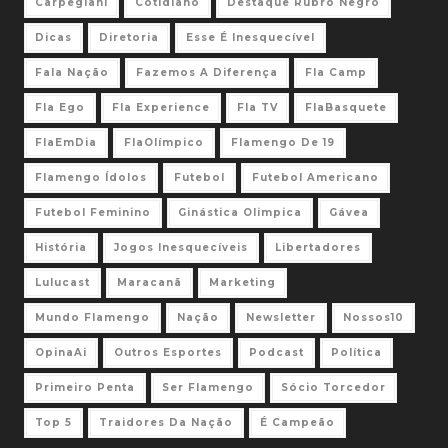
Carpegiani
Cotidiano
Destaque Rubro Negro
Dicas
Diretoria
Esse É Inesquecível
Fala Nação
Fazemos A Diferença
Fla Camp
Fla Ego
Fla Experience
Fla TV
FlaBasquete
FlaEmDia
FlaOlímpico
Flamengo De 19
Flamengo Ídolos
Futebol
Futebol Americano
Futebol Feminino
Ginástica Olimpica
Gávea
História
Jogos Inesquecíveis
Libertadores
Lulucast
Maracanã
Marketing
Mundo Flamengo
Nação
Newsletter
Nossos10
OpinaAi
Outros Esportes
Podcast
Política
Primeiro Penta
Ser Flamengo
Sócio Torcedor
Top 5
Traidores Da Nação
É Campeão