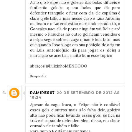
Acho q o Felipe não é goleiro das bolas difíceis e
fanfarrão goleiro q em bolas que dá para
defender tranquilo e ficar com ela, ele espalma é
claro q ele falhou, mas nesse caso o Luiz Antonio
ou Ibson e o Lateral estão marcando errado tb, o
Gonzales naquela de porra ninguém vai Bola e até
mesmo o Frauches no outro gol ficam vendidos e
a culpa segue sobre a zaga q não é boa fato, mas
que quando Ibson joga em sua posição de origem
ou Luiz Antonio(não dá para jogar os dois) a
marcação se acerta.... muito bom esse topico
abraços @LuizinhoMENGOOO
Responder
RAMIRES67
20 DE SETEMBRO DE 2012 ÀS
18:24
Apesar da zaga fraca, o Felipe não é confiável
esses gols e outros mais são falha dele, goleiro
alto não pode ficar levando esses gols, se fica na
trave é capaz de defender. Além disso, em chute
cruzado ele também é falho.
Para mim o PV dá mais confiança.