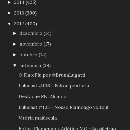
2014
(435)
►
2013
(300)
►
2012
(400)
▼
dezembro
(14)
►
novembro
(17)
►
outubro
(14)
►
setembro
(38)
▼
O Fla x Flu por @BrunaLugatti
Lulucast #106 - Faltou pontaria
Destaque RN: Alcindo
Lulucast #105 - Nosso Flamengo voltou!
Vitória maiúscula
Fotos: Flamengo x Atlético MG - Brasileirão