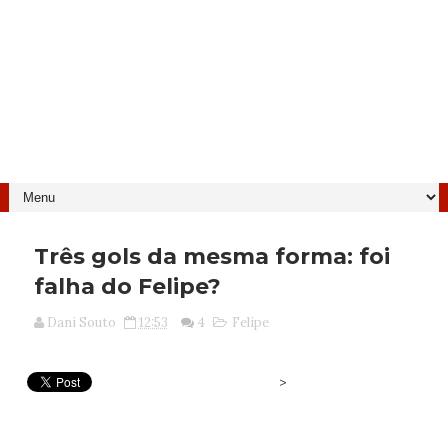
Três gols da mesma forma: foi
falha do Felipe?
Dani Souto
12:53
4
Felipe
>