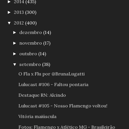
2014
(435)
►
2013
(300)
►
2012
(400)
▼
dezembro
(14)
►
novembro
(17)
►
outubro
(14)
►
setembro
(38)
▼
O Fla x Flu por @BrunaLugatti
Lulucast #106 - Faltou pontaria
Destaque RN: Alcindo
Lulucast #105 - Nosso Flamengo voltou!
Vitória maiúscula
Fotos: Flamengo x Atlético MG - Brasileirão