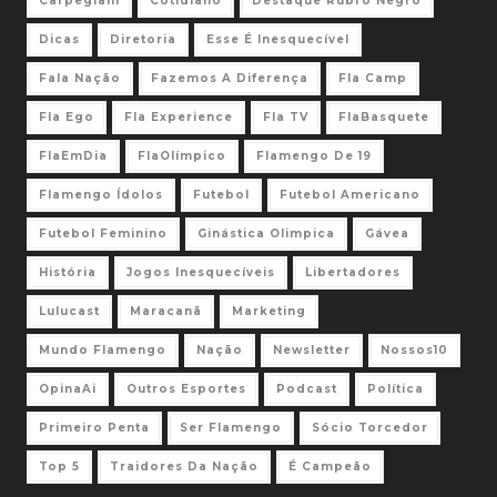
Carpegiani
Cotidiano
Destaque Rubro Negro
Dicas
Diretoria
Esse É Inesquecível
Fala Nação
Fazemos A Diferença
Fla Camp
Fla Ego
Fla Experience
Fla TV
FlaBasquete
FlaEmDia
FlaOlímpico
Flamengo De 19
Flamengo Ídolos
Futebol
Futebol Americano
Futebol Feminino
Ginástica Olimpica
Gávea
História
Jogos Inesquecíveis
Libertadores
Lulucast
Maracanã
Marketing
Mundo Flamengo
Nação
Newsletter
Nossos10
OpinaAi
Outros Esportes
Podcast
Política
Primeiro Penta
Ser Flamengo
Sócio Torcedor
Top 5
Traidores Da Nação
É Campeão