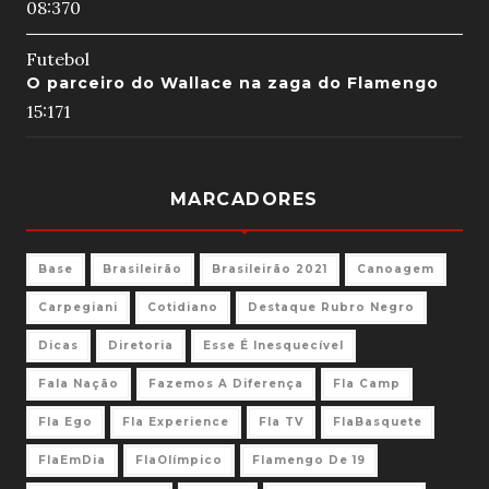
08:37
0
Futebol
O parceiro do Wallace na zaga do Flamengo
15:17
1
MARCADORES
Base
Brasileirão
Brasileirão 2021
Canoagem
Carpegiani
Cotidiano
Destaque Rubro Negro
Dicas
Diretoria
Esse É Inesquecível
Fala Nação
Fazemos A Diferença
Fla Camp
Fla Ego
Fla Experience
Fla TV
FlaBasquete
FlaEmDia
FlaOlímpico
Flamengo De 19