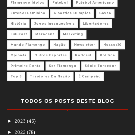
Flamengo Ídolos
Futebol
Futebol Americano
Futebol Feminino
Ginástica Olimpica
Gávea
História
Jogos Inesquecíveis
Libertadores
Lulucast
Maracanã
Marketing
Mundo Flamengo
Nação
Newsletter
Nossos10
OpinaAi
Outros Esportes
Podcast
Política
Primeiro Penta
Ser Flamengo
Sócio Torcedor
Top 5
Traidores Da Nação
É Campeão
TODOS OS POSTS DESTE BLOG
2023
(46)
►
2022
(78)
►