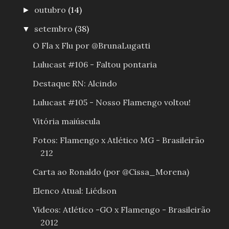
outubro
(14)
►
setembro
(38)
▼
O Fla x Flu por @BrunaLugatti
Lulucast #106 - Faltou pontaria
Destaque RN: Alcindo
Lulucast #105 - Nosso Flamengo voltou!
Vitória maiúscula
Fotos: Flamengo x Atlético MG - Brasileirão
212
Carta ao Ronaldo (por @Cissa_Morena)
Elenco Atual: Liédson
Videos: Atlético -GO x Flamengo - Brasileirão
2012