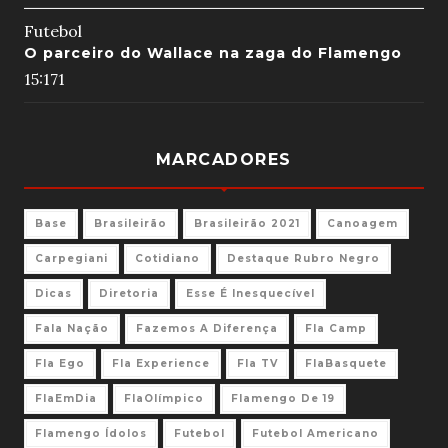
Futebol
O parceiro do Wallace na zaga do Flamengo
15:17
1
MARCADORES
Base
Brasileirão
Brasileirão 2021
Canoagem
Carpegiani
Cotidiano
Destaque Rubro Negro
Dicas
Diretoria
Esse É Inesquecível
Fala Nação
Fazemos A Diferença
Fla Camp
Fla Ego
Fla Experience
Fla TV
FlaBasquete
FlaEmDia
FlaOlímpico
Flamengo De 19
Flamengo Ídolos
Futebol
Futebol Americano