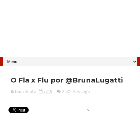
O Fla x Flu por @BrunaLugatti
Dani Souto
22:31
0
Pós Jogo
>