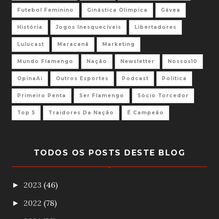
Futebol Feminino
Ginástica Olimpica
Gávea
História
Jogos Inesquecíveis
Libertadores
Lulucast
Maracanã
Marketing
Mundo Flamengo
Nação
Newsletter
Nossos10
OpinaAi
Outros Esportes
Podcast
Política
Primeiro Penta
Ser Flamengo
Sócio Torcedor
Top 5
Traidores Da Nação
É Campeão
TODOS OS POSTS DESTE BLOG
2023
(46)
►
2022
(78)
►