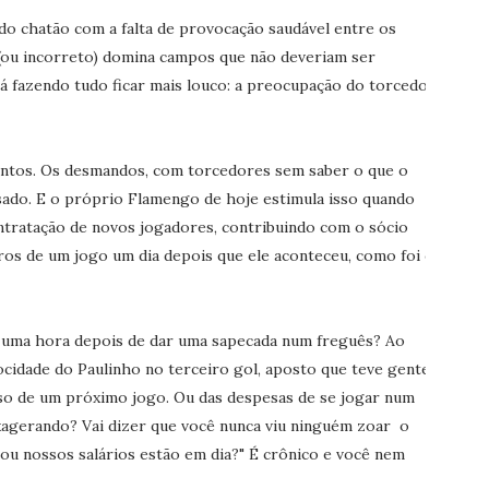
do chatão com a falta de provocação saudável entre os
 (ou incorreto) domina campos que não deveriam ser
 fazendo tudo ficar mais louco: a preocupação do torcedor
entos. Os desmandos, com torcedores sem saber o que o
ssado. E o próprio Flamengo de hoje estimula isso quando
ontratação de novos jogadores, contribuindo com o sócio
ros de um jogo um dia depois que ele aconteceu, como foi o
 uma hora depois de dar uma sapecada num freguês? Ao
locidade do Paulinho no terceiro gol, aposto que teve gente
so de um próximo jogo. Ou das despesas de se jogar num
xagerando? Vai dizer que você nunca viu ninguém zoar o
u nossos salários estão em dia?" É crônico e você nem