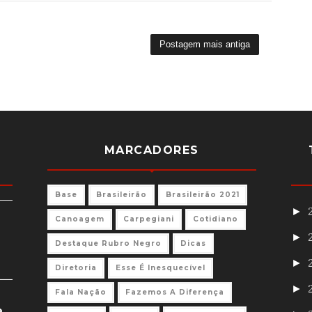
Postagem mais antiga
MARCADORES
Base
Brasileirão
Brasileirão 2021
►
Canoagem
Carpegiani
Cotidiano
►
Destaque Rubro Negro
Dicas
►
Diretoria
Esse É Inesquecível
►
Fala Nação
Fazemos A Diferença
e