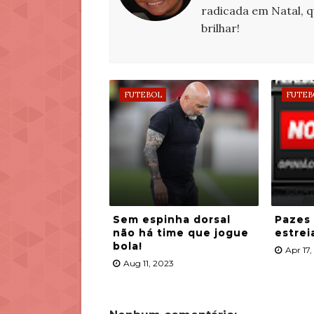
radicada em Natal, 
brilhar!
FUTEBOL
FUTEB
Sem espinha dorsal
Pazes
não há time que jogue
estrei
bola!
Apr 17
Aug 11, 2023