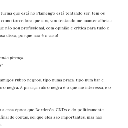
a turma que está no Flamengo está tentando ser, tem os
u, como torcedora que sou, vou tentando me manter alheia a
ue não sou profissional, com opinião e crítica para tudo e
usa disso, porque não é o caso!
zendo pirraça
r"
amigos rubro negros, tipo numa praça, tipo num bar e
bro negra. A pirraça rubro negra é o que me interessa, é o
a a essa época que Borderôs, CNDs e do politicamente
final de contas, sei que eles são importantes, mas não
a.