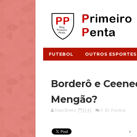
FUTEBOL
OUTROS ESPORTES
Borderô e Ceene
Mengão?
Dani Souto
11:43
0
Futebol
>