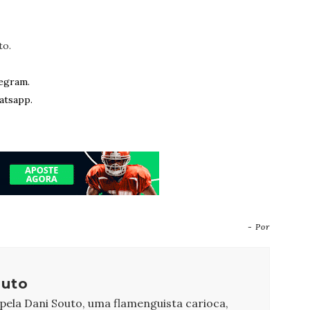
to.
egram.
atsapp.
- Por
outo
 pela Dani Souto, uma flamenguista carioca,