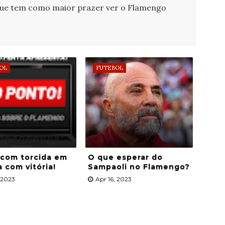
que tem como maior prazer ver o Flamengo
OL
FUTEBOL
 com torcida em
O que esperar do
a com vitória!
Sampaoli no Flamengo?
, 2023
Apr 16, 2023