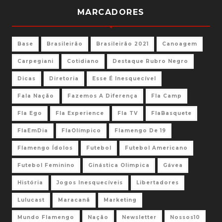
MARCADORES
Base
Brasileirão
Brasileirão 2021
Canoagem
Carpegiani
Cotidiano
Destaque Rubro Negro
Dicas
Diretoria
Esse É Inesquecível
Fala Nação
Fazemos A Diferença
Fla Camp
Fla Ego
Fla Experience
Fla TV
FlaBasquete
FlaEmDia
FlaOlímpico
Flamengo De 19
Flamengo Ídolos
Futebol
Futebol Americano
Futebol Feminino
Ginástica Olimpica
Gávea
História
Jogos Inesquecíveis
Libertadores
Lulucast
Maracanã
Marketing
Mundo Flamengo
Nação
Newsletter
Nossos10