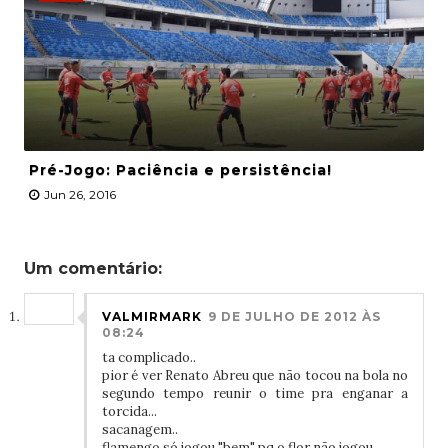
Pré-Jogo: Paciência e persistência!
Jun 26, 2016
Um comentário:
VALMIRMARK
9 DE JULHO DE 2012 ÀS
08:24
ta complicado..
pior é ver Renato Abreu que não tocou na bola no
segundo tempo reunir o time pra enganar a
torcida...
sacanagem..
flamengo só jogou "bem" pq o flor não jogou..