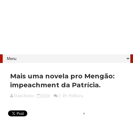
Mais uma novela pro Mengão:
impeachment da Patrícia.
Dani Souto
10:01
2
Política
>