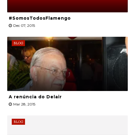
#SomosTodosFlamengo
Dec 07, 2015
BLOG
A renúncia do Delair
Mar 28, 2015
BLOG