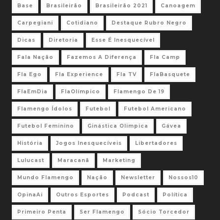
Base
Brasileirão
Brasileirão 2021
Canoagem
Carpegiani
Cotidiano
Destaque Rubro Negro
Dicas
Diretoria
Esse É Inesquecível
Fala Nação
Fazemos A Diferença
Fla Camp
Fla Ego
Fla Experience
Fla TV
FlaBasquete
FlaEmDia
FlaOlímpico
Flamengo De 19
Flamengo Ídolos
Futebol
Futebol Americano
Futebol Feminino
Ginástica Olimpica
Gávea
História
Jogos Inesquecíveis
Libertadores
Lulucast
Maracanã
Marketing
Mundo Flamengo
Nação
Newsletter
Nossos10
OpinaAi
Outros Esportes
Podcast
Política
Primeiro Penta
Ser Flamengo
Sócio Torcedor