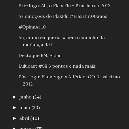
Pré-Jogo: Ah, o Fla x Flu - Brasileirão 2012
As emoções do FlaxFlu #FlaxFlu100anos
#OpinaAí 10
Ah, como eu queria saber o caminho da
mudança de f...
Destaque RN: Aldair
Lulucast #88 3 pontos e nada mais!
Pós-Jogo: Flamengo x Atlético-GO Brasileirão
2012
junho
(24)
►
maio
(30)
►
abril
(40)
►
março
(55)
►