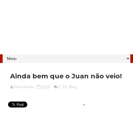
Ainda bem que o Juan não veio!
Dani Souto
15:58
2
Blog
>