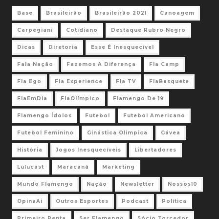
Base
Brasileirão
Brasileirão 2021
Canoagem
Carpegiani
Cotidiano
Destaque Rubro Negro
Dicas
Diretoria
Esse É Inesquecível
Fala Nação
Fazemos A Diferença
Fla Camp
Fla Ego
Fla Experience
Fla TV
FlaBasquete
FlaEmDia
FlaOlímpico
Flamengo De 19
Flamengo Ídolos
Futebol
Futebol Americano
Futebol Feminino
Ginástica Olimpica
Gávea
História
Jogos Inesquecíveis
Libertadores
Lulucast
Maracanã
Marketing
Mundo Flamengo
Nação
Newsletter
Nossos10
OpinaAi
Outros Esportes
Podcast
Política
Primeiro Penta
Ser Flamengo
Sócio Torcedor