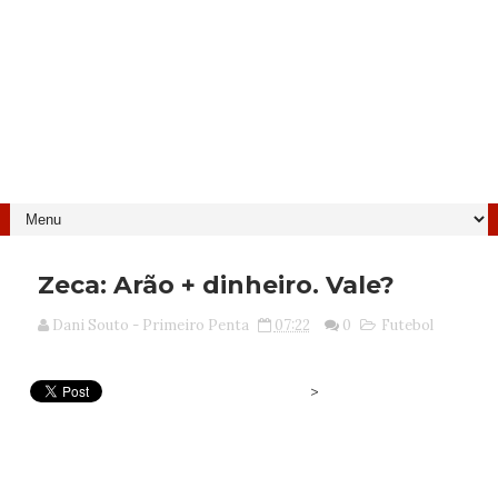
Zeca: Arão + dinheiro. Vale?
Dani Souto - Primeiro Penta
07:22
0
Futebol
>