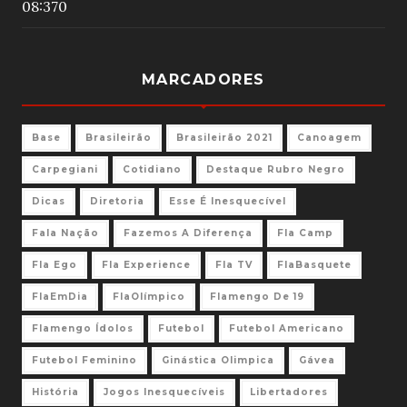
08:37
0
MARCADORES
Base
Brasileirão
Brasileirão 2021
Canoagem
Carpegiani
Cotidiano
Destaque Rubro Negro
Dicas
Diretoria
Esse É Inesquecível
Fala Nação
Fazemos A Diferença
Fla Camp
Fla Ego
Fla Experience
Fla TV
FlaBasquete
FlaEmDia
FlaOlímpico
Flamengo De 19
Flamengo Ídolos
Futebol
Futebol Americano
Futebol Feminino
Ginástica Olimpica
Gávea
História
Jogos Inesquecíveis
Libertadores