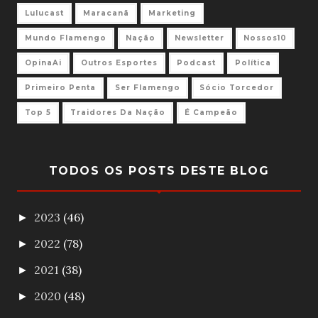
Lulucast
Maracanã
Marketing
Mundo Flamengo
Nação
Newsletter
Nossos10
OpinaAi
Outros Esportes
Podcast
Política
Primeiro Penta
Ser Flamengo
Sócio Torcedor
Top 5
Traidores Da Nação
É Campeão
TODOS OS POSTS DESTE BLOG
2023
(46)
►
2022
(78)
►
2021
(38)
►
2020
(48)
►