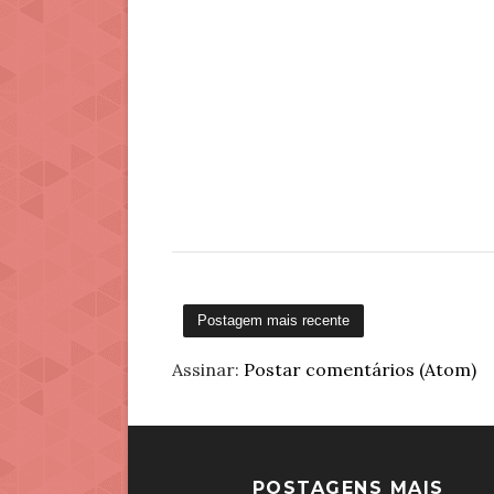
Postagem mais recente
Assinar:
Postar comentários (Atom)
POSTAGENS MAIS