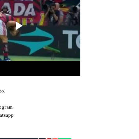
to.
egram.
atsapp.