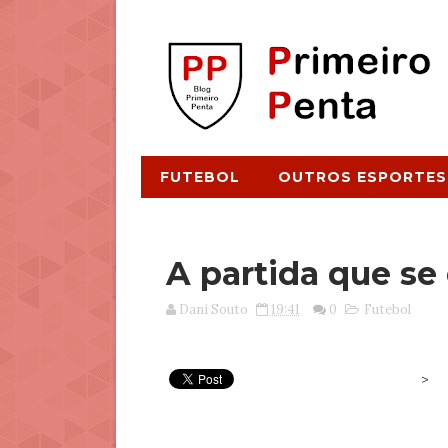
FUTEBOL
OUTROS ESPORTES
A partida que se
Dani Souto
19:41
0
Futebol
>