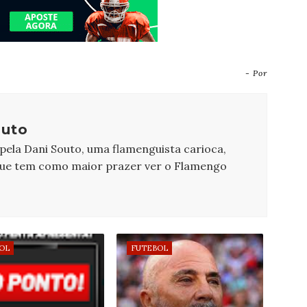
- Por
outo
 pela Dani Souto, uma flamenguista carioca,
que tem como maior prazer ver o Flamengo
OL
FUTEBOL