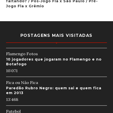
faltando? / Pós-Jogo Fla x São Paulo / Pré-
Jogo Fla x Grêmio
POSTAGENS MAIS VISITADAS
Flamengo Fotos
10 jogadores que jogaram no Flamengo e no
Botafogo
10:07
1
Fica ou Não Fica
Paredão Rubro Negro: quem sai e quem fica
em 2013
13:46
8
Futebol