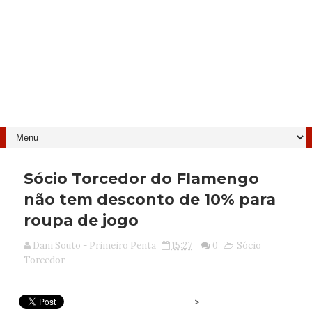
Sócio Torcedor do Flamengo
não tem desconto de 10% para
roupa de jogo
Dani Souto - Primeiro Penta
15:27
0
Sócio
Torcedor
>