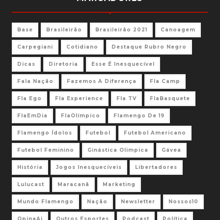
Base
Brasileirão
Brasileirão 2021
Canoagem
Carpegiani
Cotidiano
Destaque Rubro Negro
Dicas
Diretoria
Esse É Inesquecível
Fala Nação
Fazemos A Diferença
Fla Camp
Fla Ego
Fla Experience
Fla TV
FlaBasquete
FlaEmDia
FlaOlímpico
Flamengo De 19
Flamengo Ídolos
Futebol
Futebol Americano
Futebol Feminino
Ginástica Olimpica
Gávea
História
Jogos Inesquecíveis
Libertadores
Lulucast
Maracanã
Marketing
Mundo Flamengo
Nação
Newsletter
Nossos10
OpinaAi
Outros Esportes
Podcast
Política