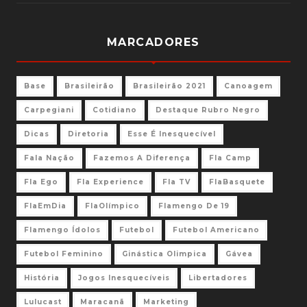
MARCADORES
Base
Brasileirão
Brasileirão 2021
Canoagem
Carpegiani
Cotidiano
Destaque Rubro Negro
Dicas
Diretoria
Esse É Inesquecível
Fala Nação
Fazemos A Diferença
Fla Camp
Fla Ego
Fla Experience
Fla TV
FlaBasquete
FlaEmDia
FlaOlímpico
Flamengo De 19
Flamengo Ídolos
Futebol
Futebol Americano
Futebol Feminino
Ginástica Olimpica
Gávea
História
Jogos Inesquecíveis
Libertadores
Lulucast
Maracanã
Marketing