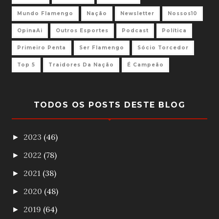
Mundo Flamengo
Nação
Newsletter
Nossos10
OpinaAi
Outros Esportes
Podcast
Política
Primeiro Penta
Ser Flamengo
Sócio Torcedor
Top 5
Traidores Da Nação
É Campeão
TODOS OS POSTS DESTE BLOG
2023
(46)
►
2022
(78)
►
2021
(38)
►
2020
(48)
►
2019
(64)
►