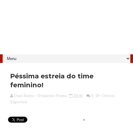
Péssima estreia do time
feminino!
Dani Souto - Primeiro Penta
20:41
0
Outros
Esportes
>