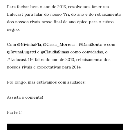
Para fechar bem o ano de 2013, resolvemos fazer um
Lulucast para falar do nosso Tri, do ano e do rebaixamento
dos nossos rivais nesse final de ano épico para o rubro-
negro.
Com
@NivinhaFla
,
@Cissa_Morena
,
, @DaniSouto
e com
@BrunaLugatti
e
@ClaudiaSimas
como convidadas, o
#Lulucast 116 falou do ano de 2013, rebaixamento dos
nossos rivais e expectativas para 2014.
Foi longo, mas estávamos com saudades!
Assista e comente!
Parte 1: