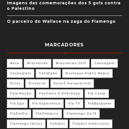
Imagens das comemorações dos 5 gols contra
o Palestino
O parceiro do Wallace na zaga do Flamengo
MARCADORES
Base
Brasileirão
Brasileirão 2021
Canoagem
Carpegiani
Cotidiano
Destaque Rubro Negro
Dicas
Diretoria
Esse É Inesquecível
Fala Nação
Fazemos A Diferença
Fla Camp
Fla Ego
Fla Experience
Fla TV
FlaBasquete
FlaEmDia
FlaOlímpico
Flamengo De 19
Flamengo Ídolos
Futebol
Futebol Americano