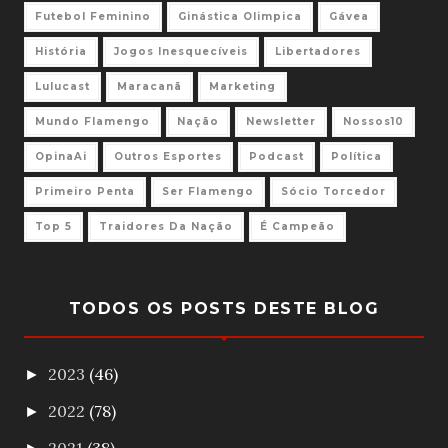
Futebol Feminino
Ginástica Olimpica
Gávea
História
Jogos Inesquecíveis
Libertadores
Lulucast
Maracanã
Marketing
Mundo Flamengo
Nação
Newsletter
Nossos10
OpinaAi
Outros Esportes
Podcast
Política
Primeiro Penta
Ser Flamengo
Sócio Torcedor
Top 5
Traidores Da Nação
É Campeão
TODOS OS POSTS DESTE BLOG
2023
(46)
►
2022
(78)
►
2021
(38)