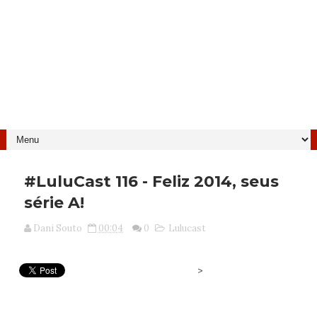
#LuluCast 116 - Feliz 2014, seus
série A!
Dani Souto
00:04
0
Lulucast
>