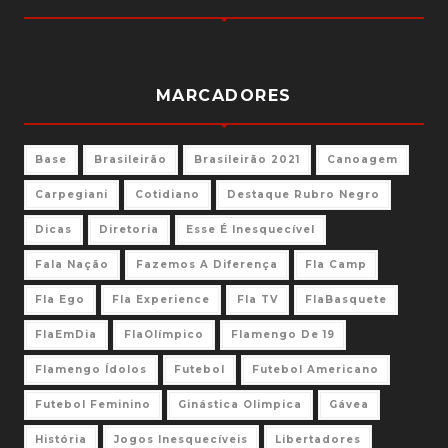
MARCADORES
Base
Brasileirão
Brasileirão 2021
Canoagem
Carpegiani
Cotidiano
Destaque Rubro Negro
Dicas
Diretoria
Esse É Inesquecível
Fala Nação
Fazemos A Diferença
Fla Camp
Fla Ego
Fla Experience
Fla TV
FlaBasquete
FlaEmDia
FlaOlímpico
Flamengo De 19
Flamengo Ídolos
Futebol
Futebol Americano
Futebol Feminino
Ginástica Olimpica
Gávea
História
Jogos Inesquecíveis
Libertadores