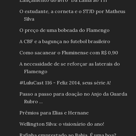
Lançamento do livro "Da Lama ao Tri"
O estudante, a corneta e o STJD por Matheus
Silva
O preço de uma bobeada do Flamengo
A CBF e a bagunça no futebol brasileiro
Como sacanear o Fluminense com R$ 0,90
A necessidade de se reforçar as laterais do
Flamengo
#LuluCast 116 - Feliz 2014, seus série A!
Passo a passo para doação no Anjo da Guarda
Rubro ...
Prêmios para Elias e Hernane
Wellington Silva: o visionário do ano!
Rafinha emprestado ao Bahia. É uma boa?