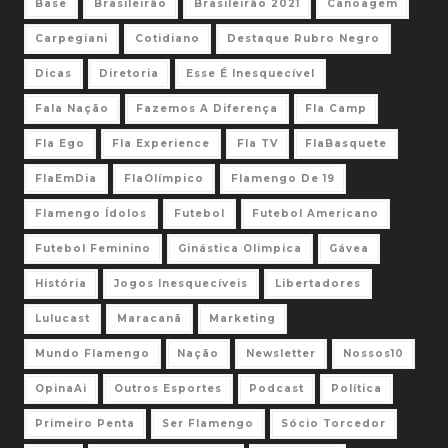
Base
Brasileirão
Brasileirão 2021
Canoagem
Carpegiani
Cotidiano
Destaque Rubro Negro
Dicas
Diretoria
Esse É Inesquecível
Fala Nação
Fazemos A Diferença
Fla Camp
Fla Ego
Fla Experience
Fla TV
FlaBasquete
FlaEmDia
FlaOlímpico
Flamengo De 19
Flamengo Ídolos
Futebol
Futebol Americano
Futebol Feminino
Ginástica Olimpica
Gávea
História
Jogos Inesquecíveis
Libertadores
Lulucast
Maracanã
Marketing
Mundo Flamengo
Nação
Newsletter
Nossos10
OpinaAi
Outros Esportes
Podcast
Política
Primeiro Penta
Ser Flamengo
Sócio Torcedor