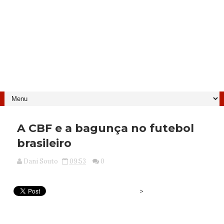
A CBF e a bagunça no futebol
brasileiro
Dani Souto
09:53
0
>