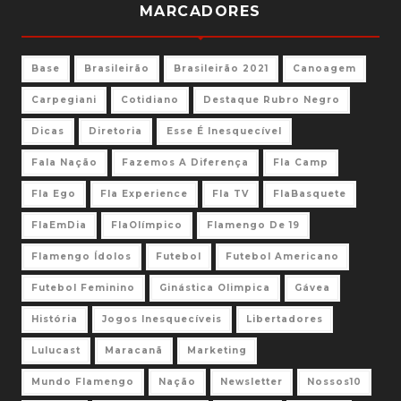
MARCADORES
Base
Brasileirão
Brasileirão 2021
Canoagem
Carpegiani
Cotidiano
Destaque Rubro Negro
Dicas
Diretoria
Esse É Inesquecível
Fala Nação
Fazemos A Diferença
Fla Camp
Fla Ego
Fla Experience
Fla TV
FlaBasquete
FlaEmDia
FlaOlímpico
Flamengo De 19
Flamengo Ídolos
Futebol
Futebol Americano
Futebol Feminino
Ginástica Olimpica
Gávea
História
Jogos Inesquecíveis
Libertadores
Lulucast
Maracanã
Marketing
Mundo Flamengo
Nação
Newsletter
Nossos10